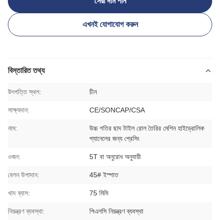
সেরা দাম পান
এখনই যোগাযোগ করুন
বিস্তারিত তথ্য
উৎপত্তি স্থল:
চীন
সাক্ষ্যদান:
CE/SONCAP/CSA
নাম:
উচ্চ গতির ছাদ টাইল রোল তৈরির মেশিন হাইড্রোলিক
প্যানেলের জন্য প্রেসিং
ওজন:
5T বা অনুরোধ অনুযায়ী
বেলন উপাদান:
45# ইস্পাত
খাদ ব্যাস:
75 মিমি
নিয়ন্ত্রণ ব্যবস্থা:
পিএলসি নিয়ন্ত্রণ ব্যবস্থা