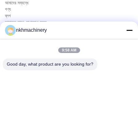
আমাদের সম্বন্ধে
পণ্য
ব্লগ
আমাদের সাথে যোগাযোগ করুন
পণ্য
nkhmachinery
ছাদ প্যানেল রোল বিরচন মেশিন
ছাদ টালি রোল বিরচন মেশিন
9:58 AM
মেঝে ডেক রোল বিরচন মেশিন
স্থায়ী সীম রোল বিরচন মেশিন
Good day, what product are you looking for?
ছাদ পত্রক ক্রিম্পিং মেশিন
Purlin রোল বিরচন মেশিন
দ্রুত যোগাযোগ
টেলিফোন
0086-592-6260078
ই-মেইল
info@nkhmachinery.com
ঠিকানা
নং ৫০৩-৩, হ্যাংটিয়ান রোড, গুয়ানকু, জিমেই, জিয়ামেন, চীন