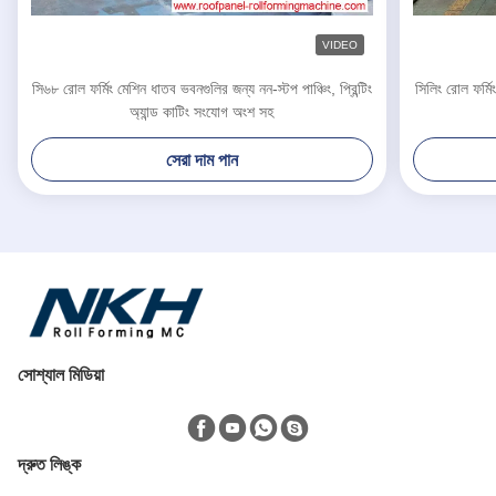
VIDEO
সি৬৮ রোল ফর্মিং মেশিন ধাতব ভবনগুলির জন্য নন-স্টপ পাঞ্চিং, প্রিন্টিং
সিলিং রোল ফর্মিং
অ্যান্ড কাটিং সংযোগ অংশ সহ
সেরা দাম পান
সোশ্যাল মিডিয়া
দ্রুত লিঙ্ক