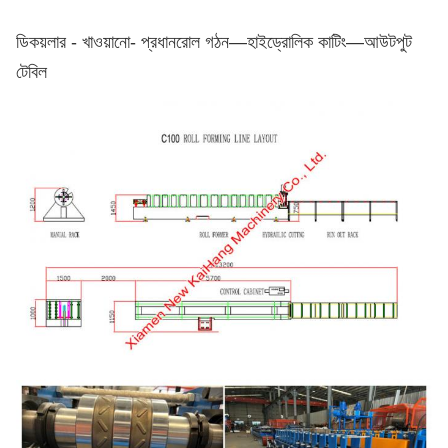
ডি
কয়লার - খাওয়ানো
- প্রধান
রোল গঠন—হাইড্রোলিক কাটিং—আউটপুট
টেবিল