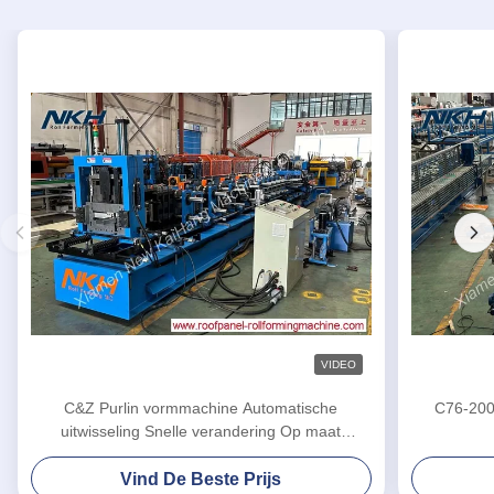
VIDEO
C&Z Purlin vormmachine Automatische
C76-200
uitwisseling Snelle verandering Op maat
gemaakte rollen vormmachine
Vind De Beste Prijs