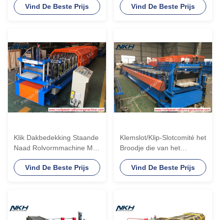
Vind De Beste Prijs
Vind De Beste Prijs
machines
Machineklik met het
Inkerven vormt
Klik Dakbedekking Staande
Klemslot/Klip-Slotcomité het
Naad Rolvormmachine Met
Broodje die van het
Fasten Clip 12 maanden
Dakwerkblad Machine met
Vind De Beste Prijs
Vind De Beste Prijs
garantie
75mm Schachtdiameter
vormen