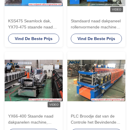
VIDEO
KSS475 Seamlock dak,
Standaard naad dakpaneel
YX70-475 staande naad
rollenvormende machine
rolvormende machine
voor GI-galaluminiumplaten
Vind De Beste Prijs
Vind De Beste Prijs
VIDEO
YX66-400 Staande naad
PLC Broodje dat van de
dakpanelen machine,
Controle het Bevindende
Aluminium rollen vormen
Naad het Comité van