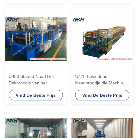
Naadslot wordt aangepast
naadmetaal vormen
U480 Staand Naad Het
U470 Bevindend
Dakbroodje van het
Naadbroodje die Machine
naaddak / Staalprofiel die
met het Bevestigen van
Vind De Beste Prijs
Vind De Beste Prijs
Machine vormen
Klem vormen 12 Maanden
Garantie