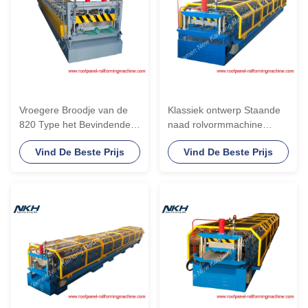
Vroegere Broodje van de
Klassiek ontwerp Staande
820 Type het Bevindende
naad rolvormmachine
Naad, Metaalblad die
Kleinere maat 40-430 Type
Vind De Beste Prijs
Vind De Beste Prijs
Machinece Goedgekeurd
maken