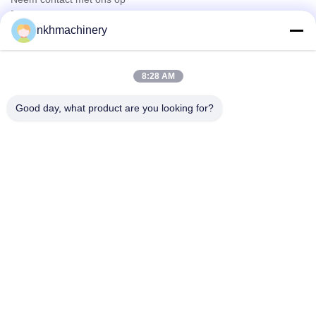
Producten
nkhmachinery
Dakpaneel rolvormen machine
Dakpan rolvormen machine
Vloer dek rolvormen machine
8:28 AM
bevindend naadbroodje dat machine vormt
De Plooiende Machine van het dakwerkblad
Good day, what product are you looking for?
gording rolvormen machine
Snel contact
Tel
0086-592-6260078
E-mail
info@nkhmachinery.com
Adres
No.503-3, Hangtian Road, Guankou, Jimei, Xiamen, China
Privacybeleid
|
Sitemap