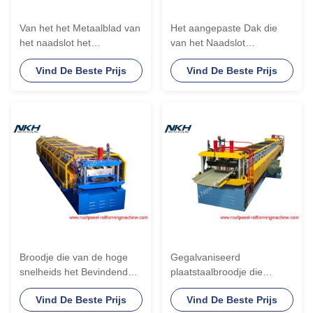
Van het het Metaalblad van
Het aangepaste Dak die
het naadslot het
van het Naadslot
Dakbroodje die die
Metaaldak maken Hoge Rib
Vind De Beste Prijs
Vind De Beste Prijs
Machine vormen met het
van de Machine met
Bevestigen van Klem wordt
Steunklem
aangepast
Broodje die van de hoge
Gegalvaniseerd
snelheids het Bevindende
plaatstaalbroodje die
Naad Machine vormen die
machines, het dakmachine
Vind De Beste Prijs
Vind De Beste Prijs
voor het Comité van het
van het bevindende