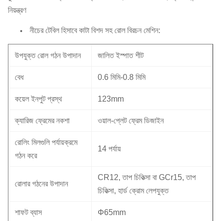
নিয়ন্ত্রণ
নীচের টেবিল হিসাবে কাটা বিশদ সহ রোল বিরচন মেশিন:
উপযুক্ত রোল গঠন উপাদান
জালিত ইস্পাত শীট
বেধ
0.6 মিমি-0.8 মিমি
কয়েল ইনপুট প্রস্থ
123mm
ক্যারিজ ফ্রেমের নকশা
ওয়াল-প্লেট ফ্রেম ডিজাইন
রোলিং মিলগুলি পর্যায়ক্রমে
14 পর্যায়
গঠন করে
CR12, তাপ চিকিত্সা বা GCr15, তাপ
রোলার গঠনের উপাদান
চিকিত্সা, হার্ড ক্রোম লেপযুক্ত
শাফট ব্যাস
Φ65mm