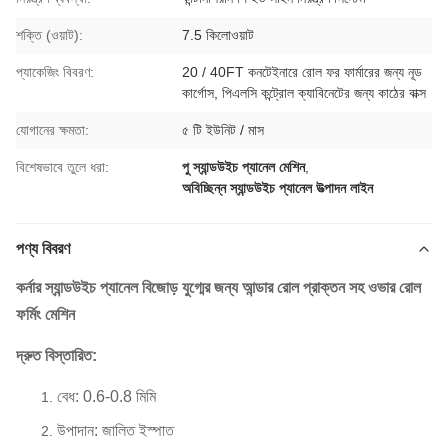
শক্তি (ওয়াট):
7.5 কিলোওয়াট
প্যাকেজিং বিবরণ:
20 / 40FT কনটেইনারে রোল ফর ফার্মারের জন্য নূড
কার্গোস, পিএলসি কন্ট্রোল ক্যাবিনেটের জন্য কাঠের বাক্স
যোগানের ক্ষমতা:
৫ টি ইউনিট / মাস
বিশেষভাবে তুলে ধরা:
পু স্যান্ডউইচ প্যানেল মেশিন
,
অবিচ্ছিন্ন স্যান্ডউইচ প্যানেল উত্পাদন লাইন
পণ্য বিবরণ
কর্নার স্যান্ডউইচ প্যানেল বিজোড় যুগ্মের জন্য আন্ডার রোল প্রাক্তন সহ ওভার রোল
ফর্মিং মেশিন
দ্রুত বিস্তারিত:
বেধ: 0.6-0.8 মিমি
উপাদান: জালিত ইস্পাত