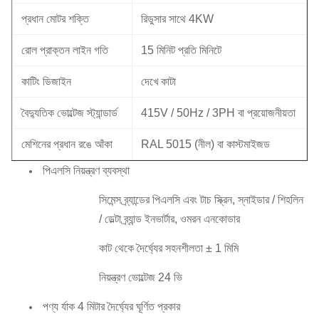
প্রধান মোটর শক্তি
রিডুসার সাথে 4KW
রোল প্রাক্তন লাইন গতি
15 মিনিট প্রতি মিনিটে
কাটিং ডিজাইন
দেখে কাটা
বৈদ্যুতিক ভোল্টেজ স্ট্যান্ডার্ড
415V / 50Hz / 3PH বা প্রয়োজনীয়তা
মেশিনের প্রধান রঙে আঁকা
RAL 5015 (নীল) বা কাস্টমাইজড
পিএলসি নিয়ন্ত্রণ ব্যবস্থা
সিমেন্স ব্র্যান্ডের পিএলসি এবং টাচ স্ক্রিন, স্নাইডার / শিহলিন
/ ডেল্টা ব্র্যান্ড ইনভার্টার, ওমরন এনকোডার
কাট থেকে দৈর্ঘ্যের সহনশীলতা ± 1 মিমি
নিয়ন্ত্রণ ভোল্টেজ 24 ভি
পণ্য র্যাক 4 মিটার দৈর্ঘ্যের ঘূর্ণিত প্রকার