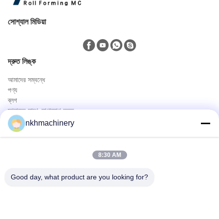
সোশ্যাল মিডিয়া
দ্রুত লিঙ্ক
আমাদের সম্বন্ধে
পণ্য
ব্লগ
আমাদের সাথে যোগাযোগ করুন
পণ্য
nkhmachinery
ছাদ প্যানেল রোল বিরচন মেশিন
ছাদ টালি রোল বিরচন মেশিন
8:30 AM
মেঝে ডেক রোল বিরচন মেশিন
স্থায়ী সীম রোল বিরচন মেশিন
Good day, what product are you looking for?
ছাদ পত্রক ক্রিম্পিং মেশিন
Purlin রোল বিরচন মেশিন
দ্রুত যোগাযোগ