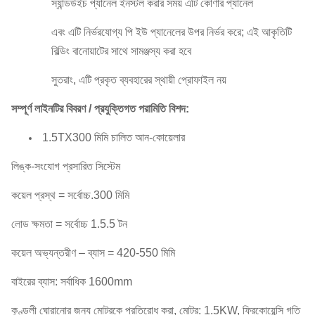
স্যান্ডউইচ প্যানেল ইনস্টল করার সময় এটি কোণার প্যানেল
এবং এটি নির্ভরযোগ্য পি ইউ প্যানেলের উপর নির্ভর করে;
এই আকৃতিটি
বিল্ডিং বানোয়াটের সাথে সামঞ্জস্য করা হবে
সুতরাং, এটি প্রকৃত ব্যবহারের স্থায়ী প্রোফাইল নয়
সম্পূর্ণ লাইনটির বিবরণ / প্রযুক্তিগত পরামিতি বিশদ:
1.5TX300 মিমি চালিত আন-কোয়েলার
লিঙ্ক-সংযোগ প্রসারিত সিস্টেম
কয়েল প্রস্থ = সর্বোচ্চ.300 মিমি
লোড ক্ষমতা = সর্বোচ্চ 1.5.5 টন
কয়েল অভ্যন্তরীণ – ব্যাস = 420-550 মিমি
বাইরের ব্যাস: সর্বাধিক
1600mm
কুণ্ডলী ঘোরানোর জন্য মোটরকে প্রতিরোধ করা, মোটর: 1.5KW, ফ্রিকোয়েন্সি গতি