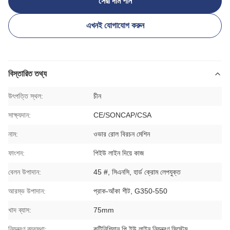
সেরা দাম পান
এখনই যোগাযোগ করুন
বিস্তারিত তথ্য
উৎপত্তি স্থল:
চীন
সাক্ষ্যদান:
CE/SONCAP/CSA
নাম:
ওভার রোল বিরচন মেশিন
ফাংশন:
পিইউ লাইন দিয়ে কাজ
বেলন উপাদান:
45 #, সিএনসি, হার্ড ক্রোম লেপযুক্ত
আরম্ভ উপাদান:
প্রাক-আঁকা শীট, G350-550
খাদ ব্যাস:
75mm
নিয়ন্ত্রণ ব্যবস্থা:
কন্টিনিশিয়ান পি ইউ লাইন নিয়ন্ত্রণ সিস্টেম