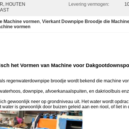
R, HOUTEN 
Levering vermogen:
1
KAST
ie Machine vormen
, 
Vierkant Downpipe Broodje die Machin
achine vormen
isch het Vormen van Machine voor Dakgootdownspo
als regenwaterdownpipe broodje wordt bekend die machine vorm
aterhoos, downpipe, afvoerkanaalspuiten, en dakrioolbuis enz
zich gewoonlijk neer op grondniveau uit. Het water wordt opdra
ater is gewoonlijk door buizen geleid aan een riool, of liet in 