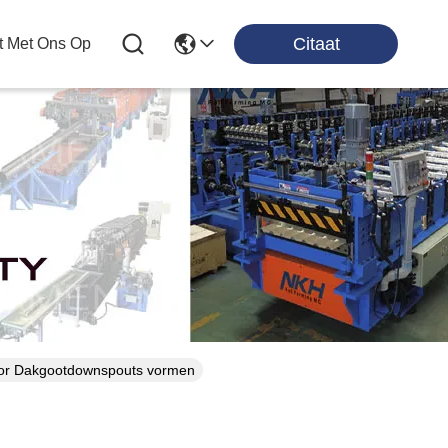
Citaat
t Met Ons Op
oor Dakgootdownspouts vormen