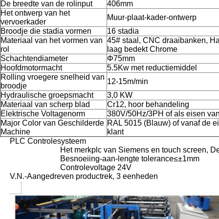
De breedte van de rolinput
406mm
Het ontwerp van het
Muur-plaat-kader-ontwerp
vervoerkader
Broodje die stadia vormen
16 stadia
Materiaal van het vormen van
45# staal, CNC draaibanken, H
rol
laag bedekt Chrome
Schachtendiameter
Φ75mm
Hoofdmotormacht
5.5Kw met reductiemiddel
Rolling vroegere snelheid van
12-15m/min
broodje
Hydraulische groepsmacht
3,0 KW
Materiaal van scherp blad
Cr12, hoor behandeling
Elektrische Voltagenorm
380V/50Hz/3PH of als eisen van
Major Color van Geschilderde
RAL 5015 (Blauw) of vanaf de e
Machine
klant
PLC Controlesysteem
Het merkplc van Siemens en touch screen, De
Besnoeiing-aan-lengte tolerance≤±1mm
Controlevoltage 24V
V.N.-Aangedreven productrek, 3 eenheden