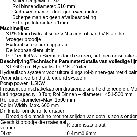
Materieel gewicht: 3MT
Rol binnendiameter: 510 mm
Gedreven manier: door gedreven motor
Scherpe manier: geen afvalbesnoeiing
Scherpe tolerantie: ±1mm
Machinelijst:
3T*600mm hydraulische V.N.-coiler of hand V.N.-coiler
Vroeger broodje
Hydraulisch scherp apparaat
De looppas dient uit in
PLC en IOP/van Siemens touch screen, het merkomschakel
Beschrijving/Technische Parameterdetails van volledige lij
3TX600mm Hydraulische V.N.-Coiler
Hydraulisch systeem voor uitbreidings rol-binnen-gat met 4 pa
Verbinding-verbind uitbreidend systeem
Pomp power=1.5KW
Frequentieomschakelaar om draaiende snelheid te regelen: Mo
Ladingscapacity=3 Ton; Rol Binnen – diameter =451-530 mm
Rol outer-diameter=Max. 1500 mm
Coiler Width=Max. 600 mm
Drijfmotor om de rol te draaien
Broodje die machine met het snijden van details zoals onder 
Geschikt broodje die materiaal
Kleurenstaalplaat
vormen
Dikte
0.4mm0.6mm