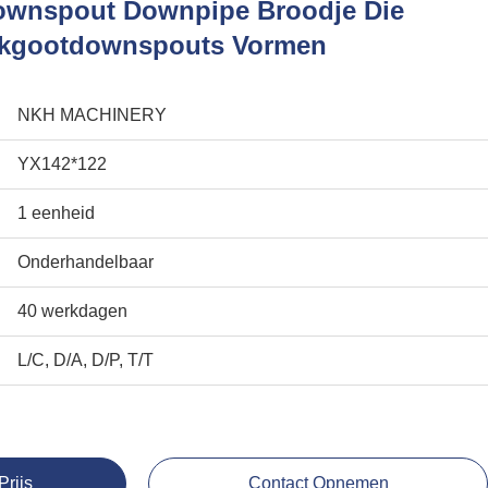
ownspout Downpipe Broodje Die
akgootdownspouts Vormen
NKH MACHINERY
YX142*122
1 eenheid
Onderhandelbaar
40 werkdagen
L/C, D/A, D/P, T/T
Prijs
Contact Opnemen