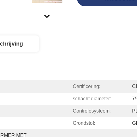
chrijving
Certificering:
C
schacht diameter:
7
Controlesysteem:
P
Grondstof:
GI
RMER MET 