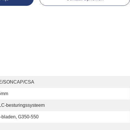
E/SONCAP/CSA
5mm
LC-besturingssysteem
-bladen, G350-550