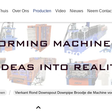
Thuis
Over Ons
Producten
Video
Nieuws
Neem Contac
Details Van De Producten
men
Vierkant Rond Downspout Downpipe Broodje die Machine v