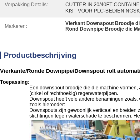
Verpakking Details:
CUTTER IN 20/40FT CONTAINE
KIST VOOR PLC-BEDIENINGS
Vierkant Downspout Broodje d
Markeren:
Rond Downpipe Broodje die M
Productbeschrijving
Vierkante/Ronde Downpipe/Downspout rolt automat
Toepassing:
Een downspout broodje die die machine vormen, 
(cirkel of rechthoekig) regenwaterpijpen.
Downspout heeft vele andere benamingen zoals, w
zoals hieronder:
Downspouts zijn gewoonlijk verticaal en breiden 
stichtingen tegen waterschade te beschermen. Het w