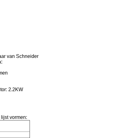
aar van Schneider
n:
lmen
tor: 2.2KW
lijst vormen: