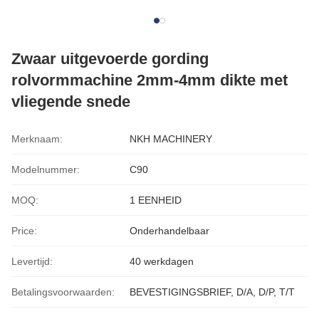
Zwaar uitgevoerde gording
rolvormmachine 2mm-4mm dikte met
vliegende snede
Merknaam:
NKH MACHINERY
Modelnummer:
C90
MOQ:
1 EENHEID
Price:
Onderhandelbaar
Levertijd:
40 werkdagen
Betalingsvoorwaarden:
BEVESTIGINGSBRIEF, D/A, D/P, T/T