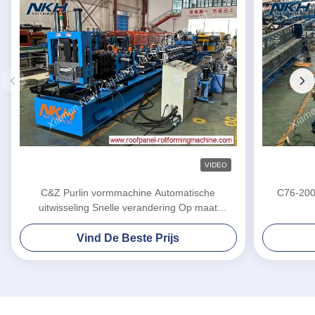
VIDEO
C&Z Purlin vormmachine Automatische
C76-200
uitwisseling Snelle verandering Op maat
gemaakte rollen vormmachine
Vind De Beste Prijs