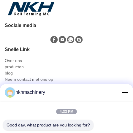
Sociale media
Snelle Link
Over ons
producten
blog
Neem contact met ons op
Producten
nkhmachinery
Dakpaneel rolvormen machine
Dakpan rolvormen machine
Vloer dek rolvormen machine
4:33 PM
bevindend naadbroodje dat machine vormt
De Plooiende Machine van het dakwerkblad
Good day, what product are you looking for?
gording rolvormen machine