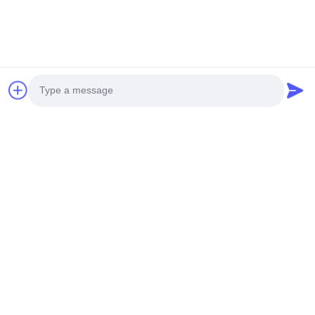
Photo
Video Call
Audio Call