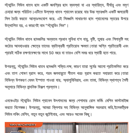
স্ট্যান্ডিং সিউম ধাতব ছাদ একটি জনপ্রিয় ছাদ ব্যবস্থা যা এর স্থায়িত্ব, দীর্ঘায়ু এবং মসৃণ
চেহারা জন্য পরিচিত।এটিতে উল্লম্ব ধাতব প্যানেল রয়েছে যার উচ্চ স্তরগুলি একটি জলরোধী
সিল তৈরি করতে আন্তঃসংযোগ করে. এই সিমগুলি সাধারণত ছাদ প্যানেলের স্তরের উপরে
উত্থাপিত হয়, এ কারণেই নাম "স্ট্যান্ডিং সিম"।
স্ট্যান্ডিং সিউম ধাতব ছাদগুলির অন্যতম প্রধান সুবিধা হ'ল বায়ু, বৃষ্টি, তুষার এবং শিলাবৃষ্টি সহ
কঠোর আবহাওয়ার ক্ষেত্রে তাদের ব্যতিক্রমী প্রতিরোধ ক্ষমতা।তারা অগ্নি প্রতিরোধী এবং
প্রায়ই সঠিক রক্ষণাবেক্ষণের সাথে 50 বছর বা তারও বেশি সময় ধরে স্থায়ী হতে পারে.
উপরন্তু, স্ট্যান্ডিং সিউম ধাতব ছাদগুলি শক্তি-দক্ষ, কারণ তারা সূর্যের আলো প্রতিফলিত করে
এবং তাপ শোষণ হ্রাস করে, গরম জলবায়ুতে শীতল খরচ হ্রাস করতে সহায়তা করে।তারা
বিভিন্ন উপকরণ যেমন ইস্পাত পাওয়া যায়, অ্যালুমিনিয়াম, এবং তামা, বিভিন্ন স্থাপত্য শৈলী
অনুসারে বিভিন্ন নান্দনিক বিকল্প প্রস্তাব।
এনকেএইচ স্ট্যান্ডিং সিউম প্যানেল উৎপাদনের জন্য পেশাদার রোল ফর্মিং মেশিন কাস্টমাইজ
করতে বিশেষজ্ঞ। উপরন্তু, আমরা ক্লিপার সহ বিভিন্ন আনুষাঙ্গিক সরবরাহ করি,ইলেকট্রিক
সিউম লকিং মেশিন, নতুন নতুন কন্টেইনার, এবং আরও অনেক কিছু।