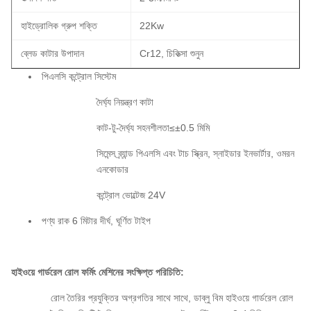
হাইড্রোলিক গ্রুপ শক্তি
22Kw
ব্লেড কাটার উপাদান
Cr12, চিকিত্সা শুনুন
পিএলসি কন্ট্রোল সিস্টেম
দৈর্ঘ্য নিয়ন্ত্রণ কাটা
কাট-টু-দৈর্ঘ্য সহনশীলতা≤±0.5 মিমি
সিমেন্স ব্র্যান্ড পিএলসি এবং টাচ স্ক্রিন, স্নাইডার ইনভার্টার, ওমরন
এনকোডার
কন্ট্রোল ভোল্টেজ 24V
পণ্য রাক 6 মিটার দীর্ঘ, ঘূর্ণিত টাইপ
হাইওয়ে গার্ডরেল রোল ফর্মিং মেশিনের সংক্ষিপ্ত পরিচিতি:
রোল তৈরির প্রযুক্তির অগ্রগতির সাথে সাথে, ডাব্লু বিম হাইওয়ে গার্ডরেল রোল