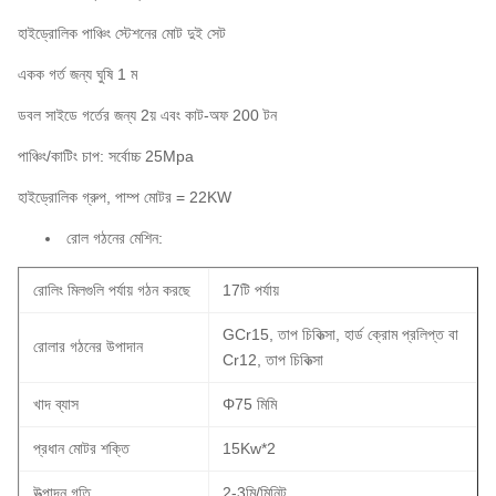
হাইড্রোলিক পাঞ্চিং স্টেশনের মোট দুই সেট
একক গর্ত জন্য ঘুষি 1 ম
ডবল সাইডে গর্তের জন্য 2য় এবং কাট-অফ 200 টন
পাঞ্চিং/কাটিং চাপ: সর্বোচ্চ 25Mpa
হাইড্রোলিক গ্রুপ, পাম্প মোটর = 22KW
রোল গঠনের মেশিন:
রোলিং মিলগুলি পর্যায় গঠন করছে
17টি পর্যায়
GCr15, তাপ চিকিত্সা, হার্ড ক্রোম প্রলিপ্ত বা
রোলার গঠনের উপাদান
Cr12, তাপ চিকিত্সা
খাদ ব্যাস
Φ75 মিমি
প্রধান মোটর শক্তি
15Kw*2
উত্পাদন গতি
2-3মি/মিনিট