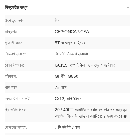
বিস্তারিত তথ্য
উৎপত্তি স্থল:
চীন
সাক্ষ্যদান:
CE/SONCAP/CSA
কুণ্ডলী ওজন:
5T বা অনুরোধ হিসাবে
নিয়ন্ত্রণ ব্যবস্থা:
পিএলসি নিয়ন্ত্রণ ব্যবস্থা
বেলন উপাদান:
GCr15, তাপ চিকিত্সা, হার্ড ক্রোম প্রলিপ্ত
কাঁচামাল:
GI শীট, G550
খাদ ব্যাস:
75 মিমি
ব্লেড উপাদান কাটা:
Cr12, তাপ চিকিত্সা
প্যাকেজিং বিবরণ:
20 / 40FT কনটেইনারে রোল ফর ফার্মারের জন্য নূড
কার্গোস, পিএলসি কন্ট্রোল ক্যাবিনেটের জন্য কাঠের বাক্স
যোগানের ক্ষমতা:
৫ টি ইউনিট / মাস