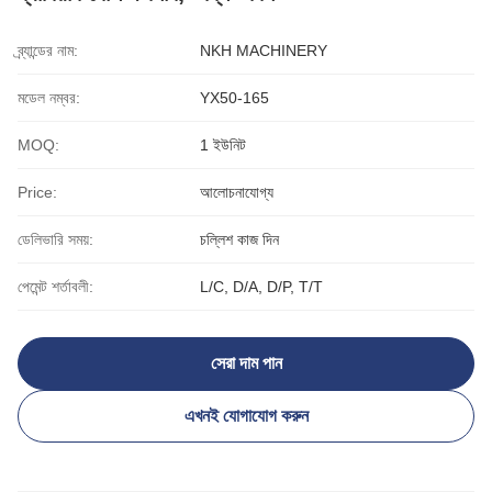
ব্র্যান্ডের নাম:
NKH MACHINERY
মডেল নম্বর:
YX50-165
MOQ:
1 ইউনিট
Price:
আলোচনাযোগ্য
ডেলিভারি সময়:
চল্লিশ কাজ দিন
পেমেন্ট শর্তাবলী:
L/C, D/A, D/P, T/T
সেরা দাম পান
এখনই যোগাযোগ করুন