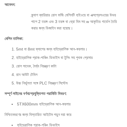
আবেদন:
ক্র্যাশ ব্যারিয়ার রোল ফর্মিং মেশিনটি হাইওয়ে বা এক্সপ্রেসওয়ের উভয়
পাশে 2 তরঙ্গ এবং 3 তরঙ্গ বা থ্রো বিম সহ w আকৃতির গার্ডেল তৈরি
করার জন্য ডিজাইন করা হয়েছে।
মেশিন তালিকা:
5mt বা 8mt ক্যাপের জন্য হাইড্রোলিক আন-কয়লার।
হাইড্রোলিক প্রাক-পাঞ্চিং ডিভাইস বা টুলিং সহ পৃথক প্রেসার
রোল সাবেক, দৈর্ঘ্য নিয়ন্ত্রণ কাটা
রান আউট টেবিল
উচ্চ নির্ভুলতা সঙ্গে PLC নিয়ন্ত্রণ সিস্টেম
সম্পূর্ণ লাইনের বর্ণনা/প্রযুক্তিগত পরামিতি বিবরণ:
5TX600mm হাইড্রোলিক আন-কয়লার
নিশ্চিতকরণের জন্য বিস্তারিত আইটেম পড়ুন দয়া করে
হাইড্রোলিক প্রাক-পঞ্চিং ডিভাইস