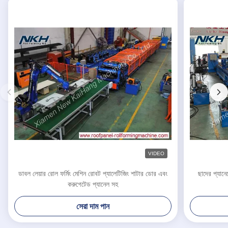
VIDEO
ডাবল লেয়ার রোল ফর্মিং মেশিন রোবট প্যালেটিজিং শাটার ডোর এবং
ছাদের প্যান
করুগেটেড প্যানেল সহ
সেরা দাম পান