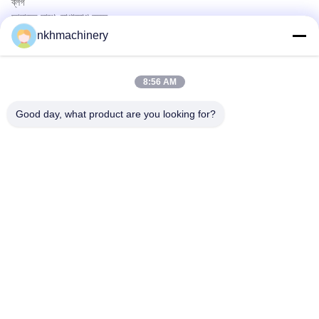
ব্লগ
আমাদের সাথে যোগাযোগ করুন
পণ্য
nkhmachinery
ছাদ প্যানেল রোল বিরচন মেশিন
ছাদ টালি রোল বিরচন মেশিন
8:56 AM
মেঝে ডেক রোল বিরচন মেশিন
স্থায়ী সীম রোল বিরচন মেশিন
Good day, what product are you looking for?
ছাদ পত্রক ক্রিম্পিং মেশিন
Purlin রোল বিরচন মেশিন
দ্রুত যোগাযোগ
টেলিফোন
0086-592-6260078
ই-মেইল
info@nkhmachinery.com
ঠিকানা
নং ৫০৩-৩, হ্যাংটিয়ান রোড, গুয়ানকু, জিমেই, জিয়ামেন, চীন