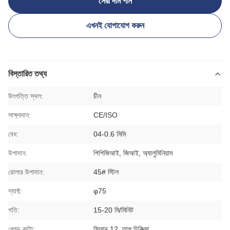
সেরা দাম পান
এখনই যোগাযোগ করুন
বিস্তারিত তথ্য
উৎপত্তি স্থল:
চীন
সাক্ষ্যদান:
CE/ISO
বেধ:
04-0.6 মিমি
উপাদান:
পিপিজিআই, জিআই, অ্যালুমিনিয়াম
রোলার উপাদান:
45# স্টিল
শ্যাফ্ট:
φ75
গতি:
15-20 মি/মিনিট
ব্লেড কাটা:
সিআর 12, তাপ চিকিত্সা