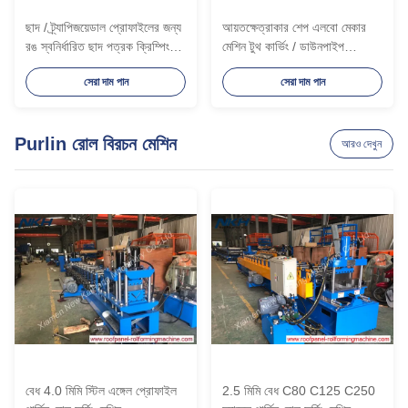
ছাদ / ট্র্যাপিজয়েডাল প্রোফাইলের জন্য
আয়তক্ষেত্রাকার শেপ এলবো মেকার
রঙ স্বনির্ধারিত ছাদ পত্রক ক্রিম্পিং
মেশিন টুথ কার্ভিং / ডাউনপাইপ
মেশিন
প্যানেলের জন্য ক্রিম্পিং
সেরা দাম পান
সেরা দাম পান
Purlin রোল বিরচন মেশিন
আরও দেখুন
বেধ 4.0 মিমি স্টিল এঙ্গেল প্রোফাইল
2.5 মিমি বেধ C80 C125 C250