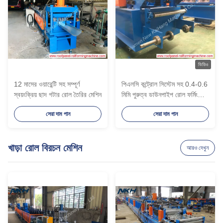
ভিডিও
12 মাসের ওয়ারেন্টি সহ সম্পূর্ণ
পিএলসি কন্ট্রোল সিস্টেম সহ 0.4-0.6
স্বয়ংক্রিয় ছাদ গটার রোল তৈরির মেশিন
মিমি পুরুত্ব ডাউনপাইপ রোল ফর্মিং
মেশিন
সেরা দাম পান
সেরা দাম পান
খাড়া রোল বিরচন মেশিন
আরও দেখুন