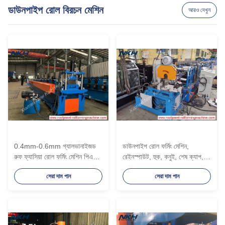
ডাউনপাইপ রোল বিরচন মেশিন
আরও দেখুন
0.4mm-0.6mm গ্যালভানাইজড
ডাউনপাইপ রোল ফর্মিং মেশিন,
রুফ ফ্যাসিয়া রোল ফর্মিং মেশিন পিএলসি
রেইনস্পাউট, হুক, কনুই, শেষ ক্যাপ, 3
কন্ট্রোল সিস্টেম, সম্পূর্ণ স্বয়ংক্রিয়
মিমি পুরুত্ব, জিআই উপাদান, পিলার
সেরা দাম পান
সেরা দাম পান
ফ্যাসিয়া রোলিং মিলস
স্ট্যান্ড