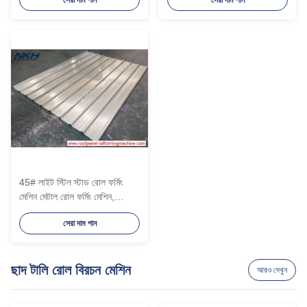
45# লাইট স্টিল স্টাড রোল ফর্মিং
মেশিন মেটাল রোল ফর্মিং মেশিন,
আইবিআর রোল ফর্মিং মেশিন
সেরা দাম পান
ছাদ টালি রোল বিরচন মেশিন
আরও দেখুন