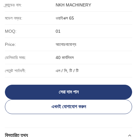
ব্র্যান্ডের নাম:
NKH MACHINERY
মডেল নম্বর:
ওয়াইএক্স 65
MOQ:
01
Price:
আলোচনাযোগ্য
ডেলিভারি সময়:
40 কার্যদিবস
পেমেন্ট শর্তাবলী:
এল / সি, টি / টি
সেরা দাম পান
এখনই যোগাযোগ করুন
বিস্তারিত তথ্য