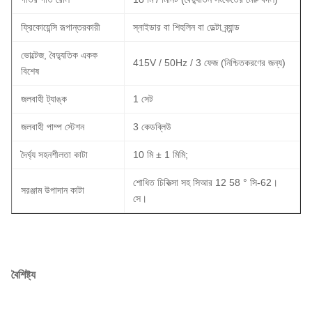
ফ্রিকোয়েন্সি রূপান্তরকারী
স্নাইডার বা শিহলিন বা ডেল্টা ব্র্যান্ড
ভোল্টেজ, বৈদ্যুতিক একক
415V / 50Hz / 3 ফেজ (নিশ্চিতকরণের জন্য)
বিশেষ
জলবাহী ট্যাঙ্ক
1 সেট
জলবাহী পাম্প স্টেশন
3 কেডব্লিউ
দৈর্ঘ্য সহনশীলতা কাটা
10 মি ± 1 মিমি;
শোধিত চিকিত্সা সহ সিআর 12 58 ° সি-62।
সরঞ্জাম উপাদান কাটা
সে।
বৈশিষ্ট্য