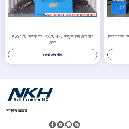
KSS475 সিমলক ছাদ, YX70-475 স্ট্যান্ডিং সিম রোল গঠন
জিআই গ্যাল অ্যা
মেশিন
সেরা দাম পান
সোশ্যাল মিডিয়া