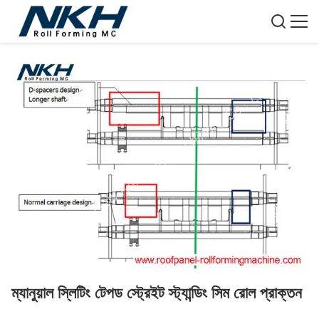
ম্যানুয়াল স্লিটিং টেপড স্ট্রেইট স্ট্যান্ডিং সিম রোল প্রাক্তন