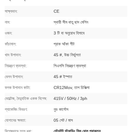
সাক্ষ্যদান:
CE
নাম:
স্থায়ী সীম ধাতু ছাদ মেশিন
ওজন:
3 টি বা অনুরোধ হিসাবে
কাঁচামাল:
প্রাক আঁকা শীট
খাদ উপাদান:
45 #, উচ্চ নির্ভুলতা
নিয়ন্ত্রণ ব্যবস্থা:
পিএলসি নিয়ন্ত্রণ ব্যবস্থা
বেলন উপাদান:
45 # ইস্পাত
ফলক উপাদান কাটা:
CR12Mov, তাপ চিকিত্সা
ভোল্টেজ, বৈদ্যুতিক একক বিশেষ:
415V / 50Hz / 3ph
প্যাকেজিং বিবরণ:
নুড কার্গোস
যোগানের ক্ষমতা:
05 সেট / মাস
বিশেষভাবে তুলে ধরা:
স্ট্রেইট স্ট্যান্ডিং সিম রোল প্রাক্তন
,