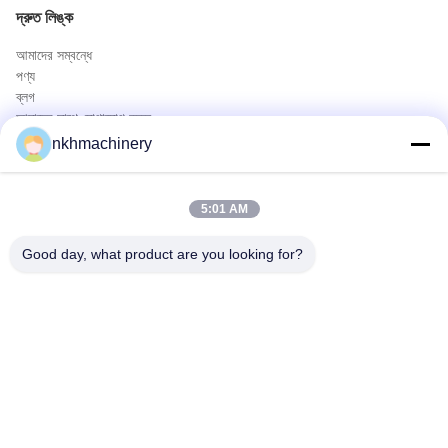
দ্রুত লিঙ্ক
আমাদের সম্বন্ধে
পণ্য
ব্লগ
আমাদের সাথে যোগাযোগ করুন
পণ্য
nkhmachinery
ছাদ প্যানেল রোল বিরচন মেশিন
ছাদ টালি রোল বিরচন মেশিন
5:01 AM
মেঝে ডেক রোল বিরচন মেশিন
স্থায়ী সীম রোল বিরচন মেশিন
Good day, what product are you looking for?
ছাদ পত্রক ক্রিম্পিং মেশিন
Purlin রোল বিরচন মেশিন
দ্রুত যোগাযোগ
টেলিফোন
0086-592-6260078
ই-মেইল
info@nkhmachinery.com