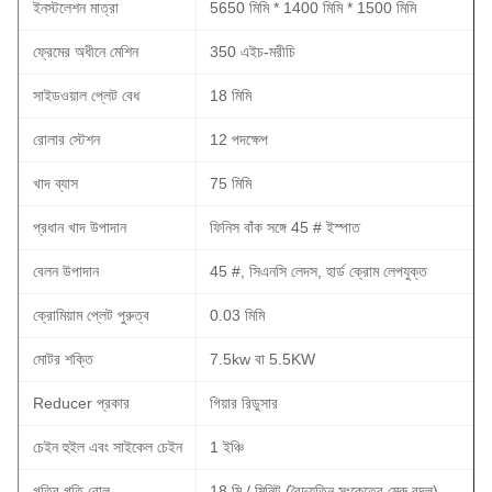
ইনস্টলেশন মাত্রা
5650 মিমি * 1400 মিমি * 1500 মিমি
ফ্রেমের অধীনে মেশিন
350 এইচ-মরীচি
সাইডওয়াল প্লেট বেধ
18 মিমি
রোলার স্টেশন
12 পদক্ষেপ
খাদ ব্যাস
75 মিমি
প্রধান খাদ উপাদান
ফিনিস বাঁক সঙ্গে 45 # ইস্পাত
বেলন উপাদান
45 #, সিএনসি লেদস, হার্ড ক্রোম লেপযুক্ত
ক্রোমিয়াম প্লেট পুরুত্ব
0.03 মিমি
মোটর শক্তি
7.5kw বা 5.5KW
Reducer প্রকার
গিয়ার রিডুসার
চেইন হুইল এবং সাইকেল চেইন
1 ইঞ্চি
গতির গতি রোল
18 মি / মিনিট (বৈদ্যুতিন সংকেতের মেরু বদল)