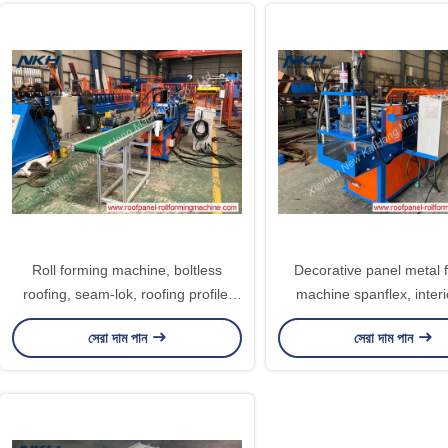
Roll forming machine, boltless
Decorative panel metal 
roofing, seam-lok, roofing profile,
machine spanflex, interio
fixing clip
baffle ceiling, linear c
সেরা দাম পান
সেরা দাম পান