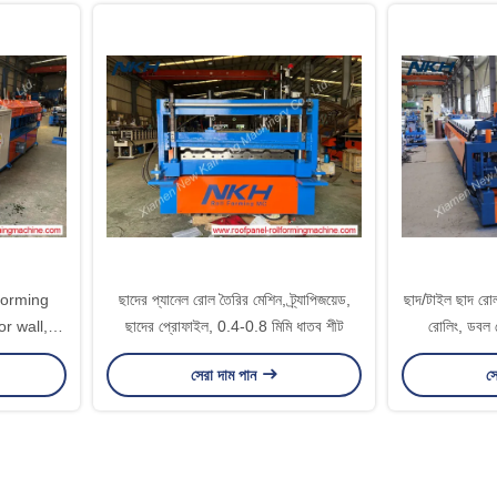
forming
ছাদের প্যানেল রোল তৈরির মেশিন, ট্র্যাপিজয়েড,
ছাদ/টাইল ছাদ রোল
r wall,
ছাদের প্রোফাইল, 0.4-0.8 মিমি ধাতব শীট
রোলিং, ডবল লে
eiling
সেরা দাম পান
সে