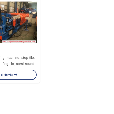
ming machine, step tile,
oofing tile, semi-round
রা দাম পান