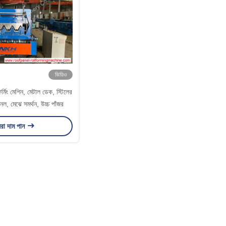
ভিডিও
মিং মেশিন, মেটাল ডেক, স্টিলের
েল, মেঝে সমর্থন, উচ্চ পাঁজর
রা দাম পান