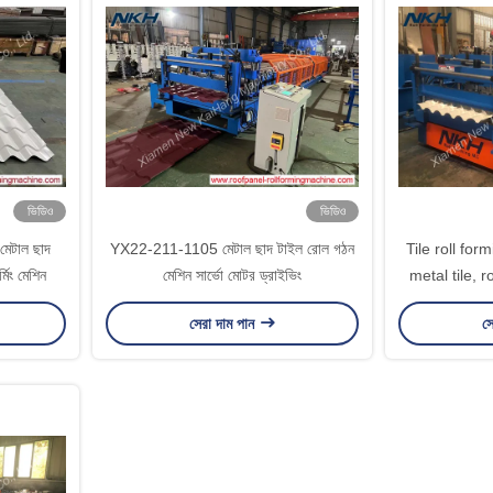
ভিডিও
ভিডিও
 মেটাল ছাদ
YX22-211-1105 মেটাল ছাদ টাইল রোল গঠন
Tile roll for
মিং মেশিন
মেশিন সার্ভো মোটর ড্রাইভিং
metal tile, r
সেরা দাম পান
সে