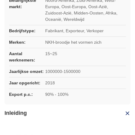
Belangrijkste
Noord-Amerika, Zuid-Amerika, West-
markt:
Europa, Oost-Europa, Oost-Azië,
Zuidoost-Azië, Midden-Oosten, Afrika,
Oceanië, Wereldwijd
Bedrijfstype:
Fabrikant, Exporteur, Verkoper
Merken:
NKH-broodje het vormen zich
Aantal
15~25
werknemers:
Jaarlijkse omzet:
1000000-1500000
Jaar opgericht:
2018
Export p.c.:
90% - 100%
Inleiding