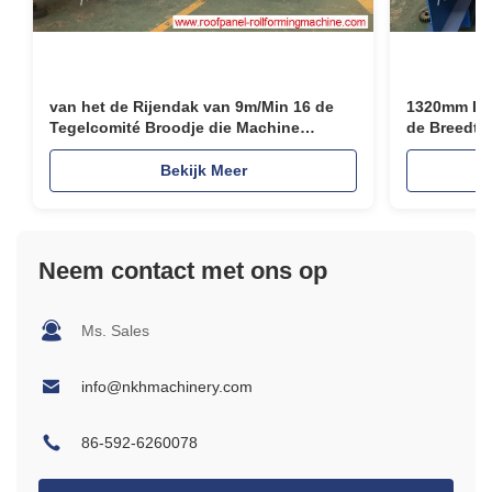
serviceafdeling u graag tijdig en behulpzaam helpen om u
een economische prijs en van een zeer niveau van
snel weer op gang te brengen.
betrouwbaarheid.
van het de Rijendak van 9m/Min 16 de
1320mm Ing
Tegelcomité Broodje die Machine
de Breedte
vormen
Vroeger Br
Bekijk Meer
Neem contact met ons op
Ms. Sales
info@nkhmachinery.com
86-592-6260078