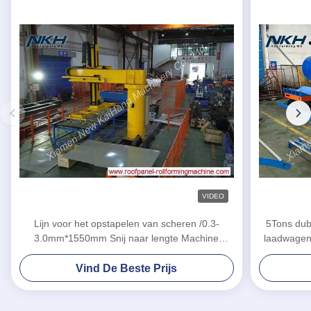
VIDEO
Lijn voor het opstapelen van scheren /0.3-
5Tons dub
3.0mm*1550mm Snij naar lengte Machine
laadwagen 
Customized Machine Automated Metal Sheet
Processing Line
Vind De Beste Prijs