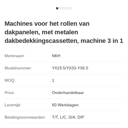
Machines voor het rollen van
dakpanelen, met metalen
dakbedekkingscassetten, machine 3 in 1
Merknaam:
NKH
Modelnummer:
YX19.5/YX33-YX6.5
MOQ:
1
Price:
Onderhandelbaar
Levertijd:
60 Werkdagen
Betalingsvoorwaarden:
T/T, L/C, D/A, D/P