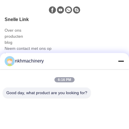
Snelle Link
Over ons
producten
blog
Neem contact met ons op
Producten
nkhmachinery
Dakpaneel rolvormen machine
Dakpan rolvormen machine
Vloer dek rolvormen machine
6:16 PM
bevindend naadbroodje dat machine vormt
De Plooiende Machine van het dakwerkblad
Good day, what product are you looking for?
gording rolvormen machine
Snel contact
Tel
0086-592-6260078