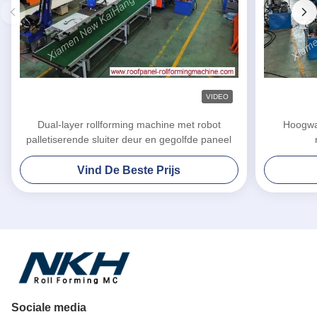
VIDEO
Dual-layer rollforming machine met robot
Hoogwa
palletiserende sluiter deur en gegolfde paneel
Vind De Beste Prijs
Sociale media