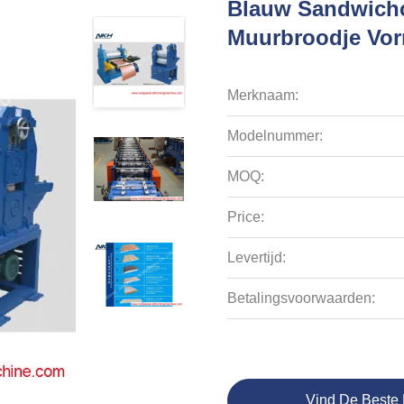
Blauw Sandwichc
Muurbroodje Vorm
Merknaam:
Modelnummer:
MOQ:
Price:
Levertijd:
Betalingsvoorwaarden:
Vind De Beste 