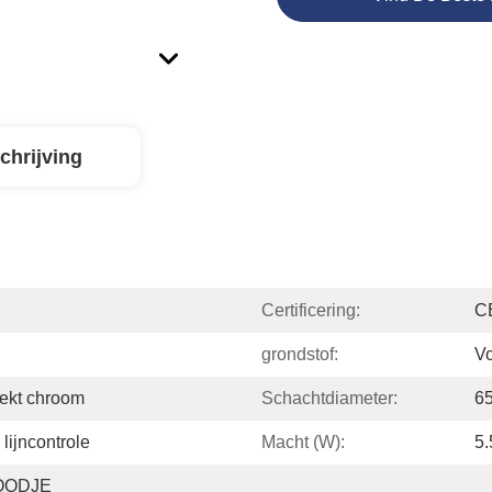
chrijving
Certificering:
C
grondstof:
Vo
ekt chroom
Schachtdiameter:
6
lijncontrole
Macht (W):
5
ODJE 