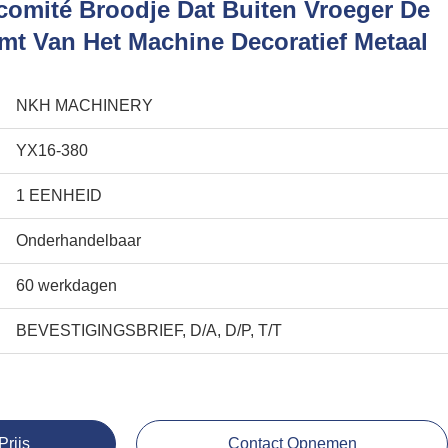
omité Broodje Dat Buiten Vroeger De
t Van Het Machine Decoratief Metaal
NKH MACHINERY
YX16-380
1 EENHEID
Onderhandelbaar
60 werkdagen
BEVESTIGINGSBRIEF, D/A, D/P, T/T
Prijs
Contact Opnemen