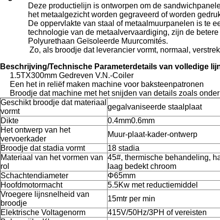
Deze productielijn is ontworpen om de sandwichpanelen
het metaalgezicht worden gegraveerd of worden gedruk
De oppervlakte van staal of metaalmuurpanelen is te ee
technologie van de metaalvervaardiging, zijn de beter
Polyurethaan Geïsoleerde Muurcomités.
Zo, als broodje dat leverancier vormt, normaal, verstr
Beschrijving/Technische Parameterdetails van volledige lij
1.5TX300mm Gedreven V.N.-Coiler
Een het in reliëf maken machine voor baksteenpatronen
Broodje dat machine met het snijden van details zoals onder l
Geschikt broodje dat materiaal
gegalvaniseerde staalplaat
vormt
Dikte
0.4mm0.6mm
Het ontwerp van het
Muur-plaat-kader-ontwerp
vervoerkader
Broodje dat stadia vormt
18 stadia
Materiaal van het vormen van
45#, thermische behandeling, h
rol
laag bedekt chroom
Schachtendiameter
Φ65mm
Hoofdmotormacht
5.5Kw met reductiemiddel
Vroegere lijnsnelheid van
15mtr per min
broodje
Elektrische Voltagenorm
415V/50Hz/3PH of vereisten