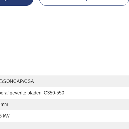
E/SONCAP/CSA
oraf geverfte bladen, G350-550
5mm
.5 kW