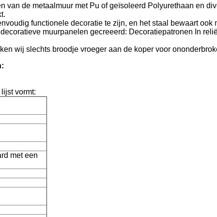
 van de metaalmuur met Pu of geïsoleerd Polyurethaan en diver
t.
nvoudig functionele decoratie te zijn, en het staal bewaart ook
e decoratieve muurpanelen gecreeerd: Decoratiepatronen In reli
ekken wij slechts broodje vroeger aan de koper voor ononderbrok
n:
ijst vormt:
ard met een