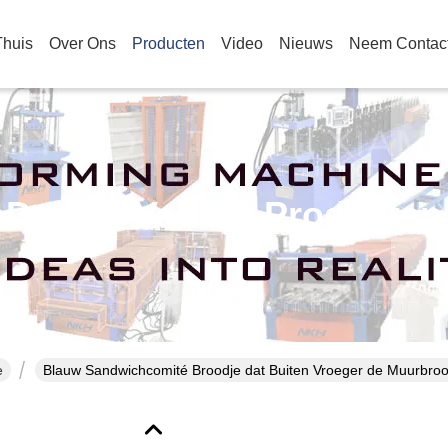
Thuis
Over Ons
Producten
Video
Nieuws
Neem Contac
Details Van De Producten
e
Blauw Sandwichcomité Broodje dat Buiten Vroeger de Muurbroo