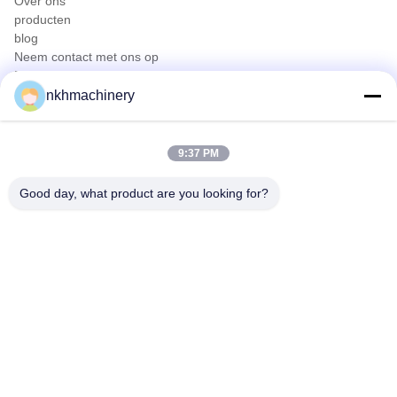
Over ons
producten
blog
Neem contact met ons op
Producten
nkhmachinery
Dakpaneel rolvormen machine
Dakpan rolvormen machine
Vloer dek rolvormen machine
9:37 PM
bevindend naadbroodje dat machine vormt
De Plooiende Machine van het dakwerkblad
Good day, what product are you looking for?
gording rolvormen machine
Snel contact
Tel
0086-592-6260078
E-mail
info@nkhmachinery.com
Adres
No.503-3, Hangtian Road, Guankou, Jimei, Xiamen, China