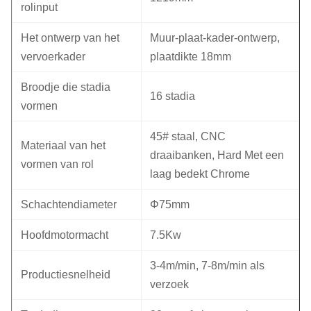
rolinput
Het ontwerp van het
Muur-plaat-kader-ontwerp,
vervoerkader
plaatdikte 18mm
Broodje die stadia
16 stadia
vormen
45# staal, CNC
Materiaal van het
draaibanken, Hard Met een
vormen van rol
laag bedekt Chrome
Schachtendiameter
Φ75mm
Hoofdmotormacht
7.5Kw
3-4m/min, 7-8m/min als
Productiesnelheid
verzoek