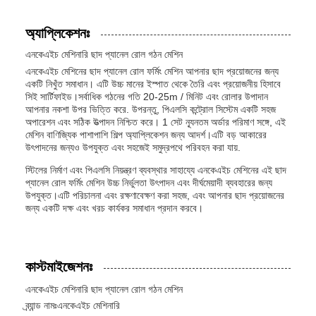
অ্যাপ্লিকেশনঃ
এনকেএইচ মেশিনারি ছাদ প্যানেল রোল গঠন মেশিন
এনকেএইচ মেশিনের ছাদ প্যানেল রোল ফর্মিং মেশিন আপনার ছাদ প্রয়োজনের জন্য
একটি নিখুঁত সমাধান। এটি উচ্চ মানের ইস্পাত থেকে তৈরি এবং প্রয়োজনীয় হিসাবে
সিই সার্টিফাইড।সর্বাধিক গঠনের গতি 20-25m / মিনিট এবং রোলার উপাদান
আপনার নকশা উপর ভিত্তি করে. উপরন্তু, পিএলসি কন্ট্রোল সিস্টেম একটি সহজ
অপারেশন এবং সঠিক উত্পাদন নিশ্চিত করে। 1 সেট ন্যূনতম অর্ডার পরিমাণ সঙ্গে, এই
মেশিন বাণিজ্যিক পাশাপাশি শিল্প অ্যাপ্লিকেশন জন্য আদর্শ।এটি বড় আকারের
উৎপাদনের জন্যও উপযুক্ত এবং সহজেই সমুদ্রপথে পরিবহন করা যায়.
স্টিলের নির্মাণ এবং পিএলসি নিয়ন্ত্রণ ব্যবস্থার সাহায্যে এনকেএইচ মেশিনের এই ছাদ
প্যানেল রোল ফর্মিং মেশিন উচ্চ নির্ভুলতা উৎপাদন এবং দীর্ঘমেয়াদী ব্যবহারের জন্য
উপযুক্ত।এটি পরিচালনা এবং রক্ষণাবেক্ষণ করা সহজ, এবং আপনার ছাদ প্রয়োজনের
জন্য একটি দক্ষ এবং খরচ কার্যকর সমাধান প্রদান করবে।
কাস্টমাইজেশনঃ
এনকেএইচ মেশিনারি ছাদ প্যানেল রোল গঠন মেশিন
ব্র্যান্ড নামঃ
এনকেএইচ মেশিনারি