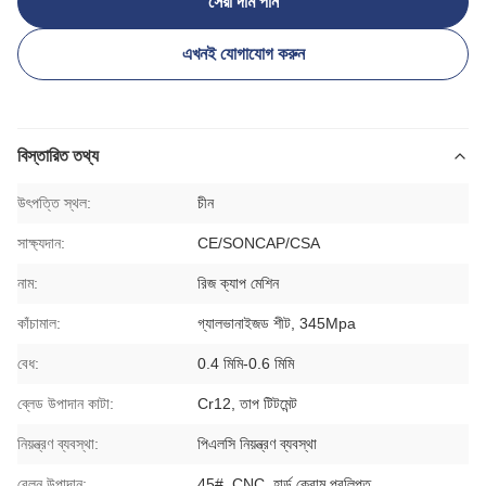
সেরা দাম পান
এখনই যোগাযোগ করুন
বিস্তারিত তথ্য
উৎপত্তি স্থল:
চীন
সাক্ষ্যদান:
CE/SONCAP/CSA
নাম:
রিজ ক্যাপ মেশিন
কাঁচামাল:
গ্যালভানাইজড শীট, 345Mpa
বেধ:
0.4 মিমি-0.6 মিমি
ব্লেড উপাদান কাটা:
Cr12, তাপ টিটমেন্ট
নিয়ন্ত্রণ ব্যবস্থা:
পিএলসি নিয়ন্ত্রণ ব্যবস্থা
বেলন উপাদান:
45#, CNC, হার্ড ক্রোম প্রলিপ্ত