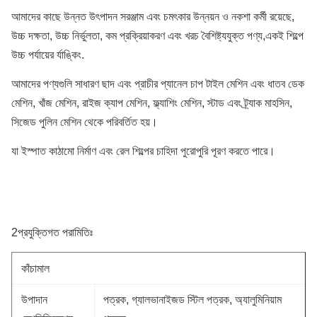
আমাদের কাছে উন্নত উৎপাদন সরঞ্জাম এবং চমৎকার উন্নয়ন ও নকশা কর্মী রয়েছে,
উচ্চ দক্ষতা, উচ্চ নির্ভুলতা, কম প্রক্রিয়াকরণ এবং খরচ বৈশিষ্ট্যযুক্ত পণ্য,একই শিল্পে
উচ্চ পর্যায়ের র্যাঙ্কিং.
আমাদের পণ্যগুলি সাধারণ ছাদ এবং প্রাচীর প্যানেল চাপ টাইল মেশিন এবং ধাতব ডেক
মেশিন, খাঁজ মেশিন, রাইজ ক্যাপ মেশিন, ফ্ল্যাশিং মেশিন, স্টাড এবং ট্র্যাক মাহসিন,
সিজেড পুলিন মেশিন থেকে পরিবর্তিত হয়।
যা ইস্পাত কাঠামো নির্মাণ এবং রেল শিল্পের চাহিদা পুরোপুরি পূরণ করতে পারে।
2প্রযুক্তিগত পরামিতিঃ
কাঁচামাল
উপাদান
পত্রক, গ্যালভানাইজড স্টিল পত্রক, অ্যালুমিনিয়াম