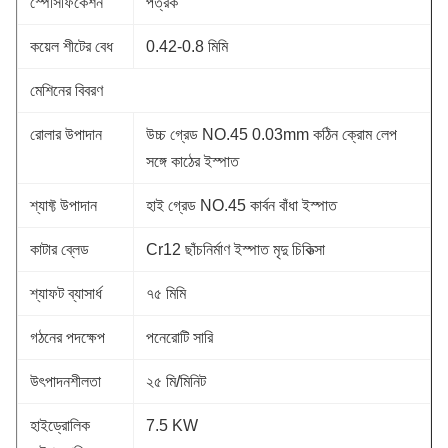
স্পেসিফিকেশন
পত্রক
কয়েল শীটের বেধ
0.42-0.8 মিমি
মেশিনের বিবরণ
রোলার উপাদান
উচ্চ গ্রেড NO.45 0.03mm কঠিন ক্রোম লেপ
সঙ্গে কাঠের ইস্পাত
শ্যাফ্ট উপাদান
হাই গ্রেড NO.45 কার্বন বাঁধা ইস্পাত
কাটার ব্লেড
Cr12 ছাঁচনির্মাণ ইস্পাত মৃদু চিকিত্সা
শ্যাফট ব্যাসার্ধ
৭৫ মিমি
গঠনের পদক্ষেপ
পনেরোটি সারি
উৎপাদনশীলতা
২৫ মি/মিনিট
হাইড্রোলিক
7.5 KW