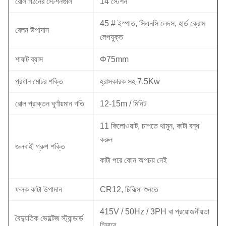
রোল গঠনের স্টেশনগুলি
14 স্টেশন
45 # ইস্পাত, সিএনসি লেদস, হার্ড ক্রোম
বেলন উপাদান
লেপযুক্ত
শাফট ব্যাস
Φ75mm
প্রধান মোটর শক্তি
হ্রাসকারক সহ 7.5Kw
রোল প্রাক্তন ঘূর্ণায়মান গতি
12-15m / মিনিট
11 কিলোওয়াট, চাপতে থামুন, কাটা বন্ধ
করুন
জলবাহী গ্রুপ শক্তি
কাটা পরে কোন অপচয় নেই
ফলক কাটা উপাদান
CR12, চিকিত্সা শুনতে
415V / 50Hz / 3PH বা প্রয়োজনীয়তা
বৈদ্যুতিক ভোল্টেজ স্ট্যান্ডার্ড
হিসাবে