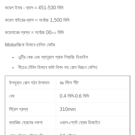
কয়েল ইনার - ব্যাস = 451-530 মিমি
কয়েল বাইরের-ব্যাস = সর্বোচ্চ 1,500 মিমি
কয়েলারের প্রস্থ = সর্বোচ্চ 00০০ মিমি
Motorচ্ছিক হিসাবে চালিত মোটর
এন্ট্রি বেঞ্চ এবং ম্যানুয়াল প্রাক শিয়ারিং ডিভাইস
নীচের টেবিল হিসাবে কাটা বিশদ সহ রোল বিরচন মেশিন:
উপযুক্ত রোল গঠন উপাদান
রঙ স্টিল শীট
বেধ
0.4 মিমি-0.6 মিমি
স্ট্রিপ প্রস্থ
310mm
ক্যারিজ ফ্রেমের নকশা
ওয়াল-প্লেট ফ্রেম ডিজাইন