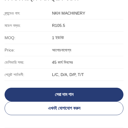
ব্র্যান্ডের নাম:
NKH MACHINERY
মডেল নম্বর:
R105.5
MOQ:
1 ইউনিট
Price:
আলোচনাযোগ্য
ডেলিভারি সময়:
45 কার্য দিবসের
পেমেন্ট শর্তাবলী:
L/C, D/A, D/P, T/T
সেরা দাম পান
এখনই যোগাযোগ করুন