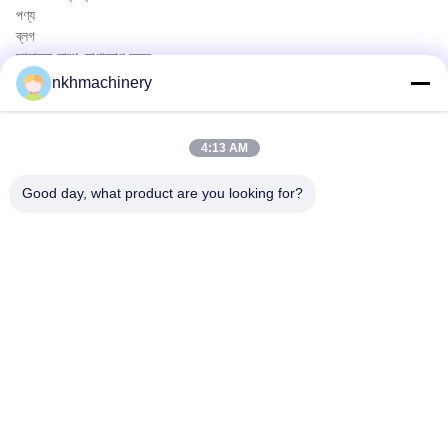
পণ্য
ব্লগ
আমাদের সাথে যোগাযোগ করুন
পণ্য
nkhmachinery
ছাদ প্যানেল রোল বিরচন মেশিন
ছাদ টালি রোল বিরচন মেশিন
4:13 AM
মেঝে ডেক রোল বিরচন মেশিন
স্থায়ী সীম রোল বিরচন মেশিন
Good day, what product are you looking for?
ছাদ পত্রক ক্রিম্পিং মেশিন
Purlin রোল বিরচন মেশিন
দ্রুত যোগাযোগ
টেলিফোন
0086-592-6260078
ই-মেইল
info@nkhmachinery.com
ঠিকানা
নং ৫০৩-৩, হ্যাংটিয়ান রোড, গুয়ানকু, জিমেই, জিয়ামেন, চীন