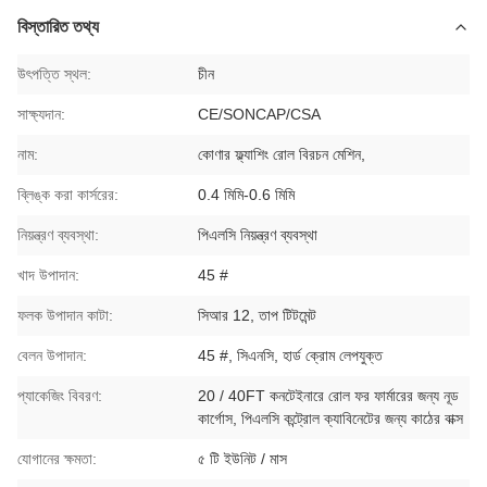
বিস্তারিত তথ্য
উৎপত্তি স্থল:
চীন
সাক্ষ্যদান:
CE/SONCAP/CSA
নাম:
কোণার ফ্ল্যাশিং রোল বিরচন মেশিন,
ব্লিঙ্ক করা কার্সরের:
0.4 মিমি-0.6 মিমি
নিয়ন্ত্রণ ব্যবস্থা:
পিএলসি নিয়ন্ত্রণ ব্যবস্থা
খাদ উপাদান:
45 #
ফলক উপাদান কাটা:
সিআর 12, তাপ টিটমেন্ট
বেলন উপাদান:
45 #, সিএনসি, হার্ড ক্রোম লেপযুক্ত
প্যাকেজিং বিবরণ:
20 / 40FT কনটেইনারে রোল ফর ফার্মারের জন্য নূড
কার্গোস, পিএলসি কন্ট্রোল ক্যাবিনেটের জন্য কাঠের বাক্স
যোগানের ক্ষমতা:
৫ টি ইউনিট / মাস