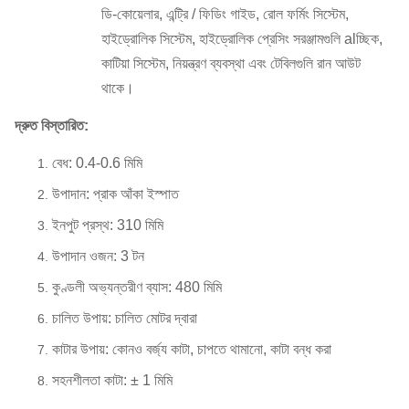
ডি-কোয়েলার, এন্ট্রি / ফিডিং গাইড, রোল ফর্মিং সিস্টেম,
হাইড্রোলিক সিস্টেম, হাইড্রোলিক প্রেসিং সরঞ্জামগুলি alচ্ছিক,
কাটিয়া সিস্টেম, নিয়ন্ত্রণ ব্যবস্থা এবং টেবিলগুলি রান আউট
থাকে।
দ্রুত বিস্তারিত:
বেধ: 0.4-0.6 মিমি
উপাদান: প্রাক আঁকা ইস্পাত
ইনপুট প্রস্থ: 310 মিমি
উপাদান ওজন: 3 টন
কুণ্ডলী অভ্যন্তরীণ ব্যাস: 480 মিমি
চালিত উপায়: চালিত মোটর দ্বারা
কাটার উপায়: কোনও বর্জ্য কাটা, চাপতে থামানো, কাটা বন্ধ করা
সহনশীলতা কাটা: ± 1 মিমি