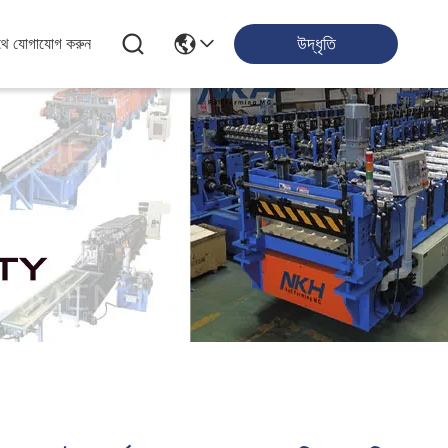
উদ্ধৃতি
থে যোগাযোগ করুন