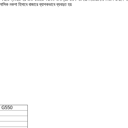
সিক নকশা হিসাবে বাজারে ব্যাপকভাবে ব্যবহৃত হয়
ীট, G550