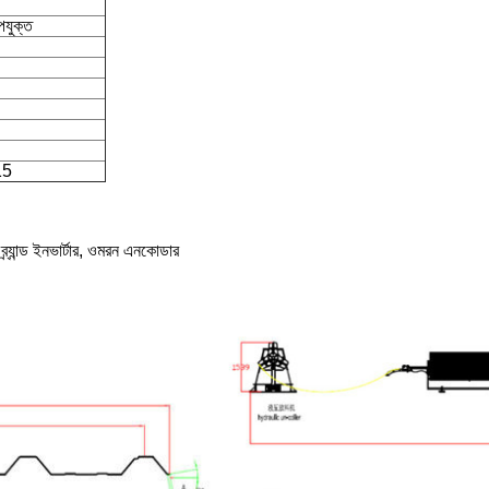
পযুক্ত
15
া ব্র্যান্ড ইনভার্টার, ওমরন এনকোডার