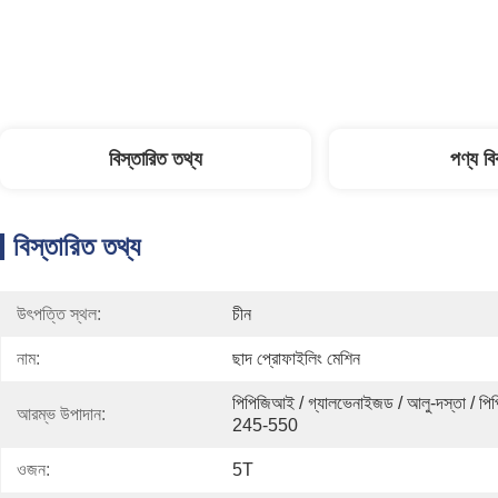
বিস্তারিত তথ্য
পণ্য ব
বিস্তারিত তথ্য
উৎপত্তি স্থল:
চীন
নাম:
ছাদ প্রোফাইলিং মেশিন
পিপিজিআই / গ্যালভেনাইজড / আলু-দস্তা / পিপ
আরম্ভ উপাদান:
245-550
ওজন:
5T