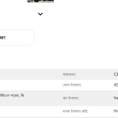
িবরণ
সাক্ষ্যদান:
C
বেলন উপাদান:
45
িজিএল পত্রক, জি 
খাদ উপাদান:
উচ
ফলক উপাদান কাটা:
সি