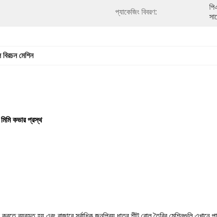
পিএ
প্যাকেজিং বিবরণ:
সাথ
ল বিরচন মেশিন
মিমি কভার প্রস্থ
দন করতে ব্যবহৃত হয় এবং বাজারে সর্বাধিক জনপ্রিয় ধাতব শীট রোল তৈরির মেশিনগুলি এখানে প