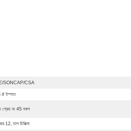
E/SONCAP/CSA
 # ইস্পাত
্চ গ্রেড নং 45 নকল
আর 12, তাপ চিকিত্সা