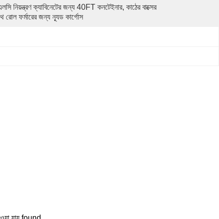
লসি নিয়ন্ত্রণ ক্যাবিনেটের জন্য 40FT কনটেইনার, কাঠের বাক্সের 
ে রোল ফর্মারের জন্য ন্যূড কার্গোস
াওয়া যায় found