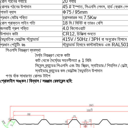
রোল গঠনের পর্যায়ে
20 পর্যায়
রোলার গঠনের উপাদান
45 # ইস্পাত, সিএনসি লেদস, হার্ড ক্রোম লে
শাফট ব্যাস
Φ75 / 95mm
প্রধান মোটর শক্তি
হ্রাসকারক সহ 7.5Kw
রোল প্রাক্তন লাইন গতি
18 মি / মিনিট বা তারও বেশি
জলবাহী গ্রুপ শক্তি
4.0 কিলোওয়াট
উপাদান কাটা
CR12, চিকিত্সা শুনতে
বৈদ্যুতিক ভোল্টেজ স্ট্যান্ডার্ড
415V / 50Hz / 3PH বা অনুরোধ হিসাবে
প্রধান পেইন্টিং রঙ
স্ট্যান্ডার্ড হিসাবে কাস্টমাইজড এবং RAL50
পিএলসি নিয়ন্ত্রণ ব্যবস্থা
দৈর্ঘ্য নিয়ন্ত্রণ থেকে কাটা
কাট থেকে দৈর্ঘ্যের সহনশীলতা ± 1 মিমি
সিমেন্স ব্র্যান্ডের পিএলসি এবং টাচ স্ক্রিন, স্নাইডার / শিহলিন / ডেল্ট
স্নাইডার ব্র্যান্ডের কম ভোল্টেজ বৈদ্যুতিন উপাদান
পণ্য র্যাক সাধারণত রোলড টাইপ
প্রোফাইল অঙ্কন / বিন্যাস / সরঞ্জাম রেফারেন্স ছবি: