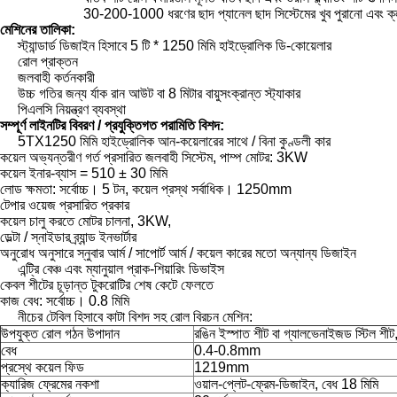
30-200-1000 ধরণের ছাদ প্যানেল ছাদ সিস্টেমের খুব পুরানো এবং ক্লা
মেশিনের তালিকা:
স্ট্যান্ডার্ড ডিজাইন হিসাবে 5 টি * 1250 মিমি হাইড্রোলিক ডি-কোয়েলার
রোল প্রাক্তন
জলবাহী কর্তনকারী
উচ্চ গতির জন্য র্যাক রান আউট বা 8 মিটার বায়ুসংক্রান্ত স্ট্যাকার
পিএলসি নিয়ন্ত্রণ ব্যবস্থা
সম্পূর্ণ লাইনটির বিবরণ / প্রযুক্তিগত পরামিতি বিশদ:
5TX1250 মিমি হাইড্রোলিক আন-কয়েলারের সাথে / বিনা কুণ্ডলী কার
কয়েল অভ্যন্তরীণ গর্ত প্রসারিত জলবাহী সিস্টেম, পাম্প মোটর: 3KW
কয়েল ইনার-ব্যাস = 510 ± 30 মিমি
লোড ক্ষমতা: সর্বোচ্চ।
5 টন, কয়েল প্রস্থ সর্বাধিক।
1250mm
টেপার ওয়েজ প্রসারিত প্রকার
কয়েল চালু করতে মোটর চালনা, 3KW,
ডেল্টা / স্নাইডার ব্র্যান্ড ইনভার্টার
অনুরোধ অনুসারে স্নুবার আর্ম / সাপোর্ট আর্ম / কয়েল কারের মতো অন্যান্য ডিজাইন
এন্ট্রি বেঞ্চ এবং ম্যানুয়াল প্রাক-শিয়ারিং ডিভাইস
কেবল শীটের চূড়ান্ত টুকরোটির শেষ কেটে ফেলতে
কাজ বেধ: সর্বোচ্চ।
0.8 মিমি
নীচের টেবিল হিসাবে কাটা বিশদ সহ রোল বিরচন মেশিন:
উপযুক্ত রোল গঠন উপাদান
রঙিন ইস্পাত শীট বা গ্যালভেনাইজড স্টিল শ
বেধ
0.4-0.8mm
প্রস্থে কয়েল ফিড
1219mm
ক্যারিজ ফ্রেমের নকশা
ওয়াল-প্লেট-ফ্রেম-ডিজাইন, বেধ 18 মিমি