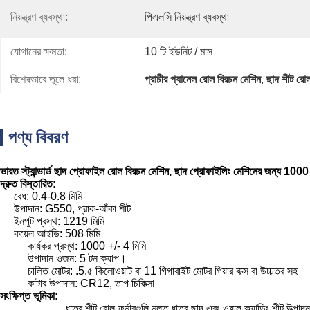
নিয়ন্ত্রণ ব্যবস্থা:
পিএলসি নিয়ন্ত্রণ ব্যবস্থা
যোগানের ক্ষমতা:
10 টি ইউনিট / মাস
বিশেষভাবে তুলে ধরা:
প্রাচীর প্যানেল রোল বিরচন মেশিন
, 
ছাদ শীট রো
পণ্য বিবরণ
ভারত স্ট্যান্ডার্ড ছাদ প্রোফাইল রোল বিরচন মেশিন, ছাদ প্রোফাইলিং মেশিনের জন্য 1000 
দ্রুত বিস্তারিত:
বেধ: 0.4-0.8 মিমি
উপাদান: G550, প্রাক-আঁকা শীট
ইনপুট প্রস্থ: 1219 মিমি
কয়েল আইডি: 508 মিমি
কার্যকর প্রস্থ: 1000 +/- 4 মিমি
উপাদান ওজন: 5 টন ক্যাপ।
চালিত মোটর: .5.৫ কিলোওয়াট বা 11 গিগাবাইট মোটর গিয়ার বাক্স বা উচ্চতর সহ
কাটার উপাদান: CR12, তাপ চিকিত্সা
সংক্ষিপ্ত ভূমিকা:
ধাতব শীট রোল ফর্মারগুলি মূলত ধাতব ছাদ এবং ওয়াল ক্ল্যাডিং শীট উত্পা