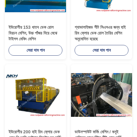
ইউরোপীয় 153 ধাতব ডেক রোল
গ্যাভালাইজড শীট সিএসএর জন্য হাই
বিরচন মেশিন, উচ্চ পাঁজর দিয়ে মেঝে
রিব ফ্লোর ডেক রোল তৈরির মেশিন
টাইলস মেকিং মেশিন
অনুমোদিত হয়েছে
সেরা দাম পান
সেরা দাম পান
ইউরোপীয় 200 হাই রিব ফ্লোর ডেক
ডাউনস্পাউট ফর্মিং মেশিন / কনুই