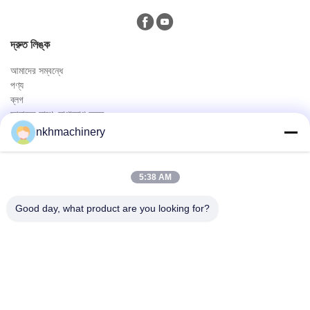
দ্রুত লিঙ্ক
আমাদের সম্বন্ধে
পণ্য
ব্লগ
আমাদের সাথে যোগাযোগ করুন
পণ্য
nkhmachinery
ছাদ প্যানেল রোল বিরচন মেশিন
ছাদ টালি রোল বিরচন মেশিন
5:38 AM
মেঝে ডেক রোল বিরচন মেশিন
স্থায়ী সীম রোল বিরচন মেশিন
Good day, what product are you looking for?
ছাদ পত্রক ক্রিম্পিং মেশিন
Purlin রোল বিরচন মেশিন
দ্রুত যোগাযোগ
টেলিফোন
0086-592-6260078