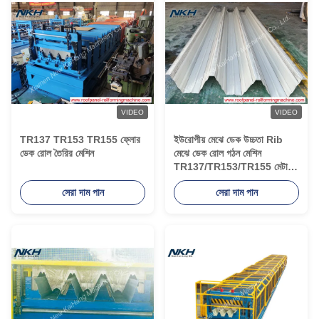
VIDEO
VIDEO
TR137 TR153 TR155 ফ্লোর
ইউরোপীয় মেঝে ডেক উচ্চতা Rib
ডেক রোল তৈরির মেশিন
মেঝে ডেক রোল গঠন মেশিন
TR137/TR153/TR155 মেটাল
ডেক প্যানেল
সেরা দাম পান
সেরা দাম পান