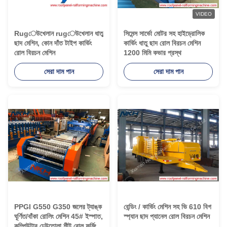
VIDEO
Rugেউখেলান rugেউখেলান ধাতু
সিমেন্স সার্ভো মোটর সহ হাইড্রোলিক
ছাদ মেশিন, কোন দাঁত টাইপ কার্ভিং
কার্ভিং ধাতু ছাদ রোল বিরচন মেশিন
রোল বিরচন মেশিন
1200 মিমি কভার প্রস্থ
সেরা দাম পান
সেরা দাম পান
PPGI G550 G350 জলের ট্যাঙ্ক
বেন্ডিং / কার্ভিং মেশিন সহ ভি 610 বিগ
ঘূর্ণিত/বাঁকা রোলিং মেশিন 45# ইস্পাত,
স্প্যান ছাদ প্যানেল রোল বিরচন মেশিন
কম্পিউটার ঢেউতোলা শীট রোল ফর্মিং