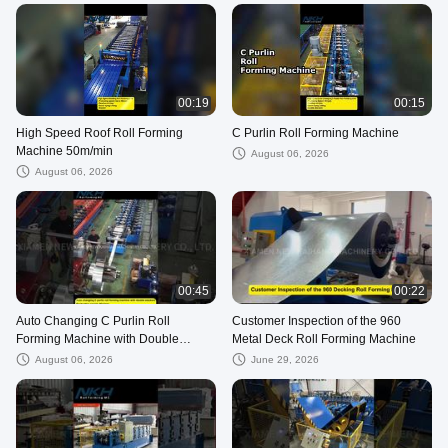
00:19
00:15
High Speed Roof Roll Forming
C Purlin Roll Forming Machine
Machine 50m/min
August 06, 2026
August 06, 2026
00:45
00:22
Auto Changing C Purlin Roll
Customer Inspection of the 960
Forming Machine with Double
Metal Deck Roll Forming Machine
Stacker High Speed 40m/min
August 06, 2026
June 29, 2026