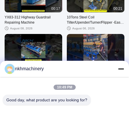
00:17
00:21
YX83-312 Highway Guardrail
10Tons Steel Coil
Repairing Machine
Tilter/Upender/Turner/Flipper -Easy
Operation, Stable & Reliable
August 08, 2026
August 06, 2026
00:38
00:19
nkhmachinery
4 Meters Slitting/Folding Machine up
C35 Roll forming machine/
to 2mm Thickness
channel/strut/track roll forming
machine
August 06, 2026
August 06, 2026
10:49 PM
Good day, what product are you looking for?
00:33
00:25
Roll forming machine for great wall
Test Running of YX51-316-1000