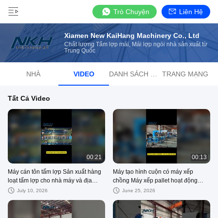
Trò Chuyện
Liên Hệ
Xiamen New KaiHang Machinery Co., Ltd
Chất lượng Tấm lợp mái, Mái lợp ngói nhà sản xuất từ ​​
Trung Quốc
NHÀ
VIDEO
DANH SÁCH PHÁT
TRANG MẠNG
Tất Cả Video
00:21
00:13
Máy cán tôn tấm lợp Sản xuất hàng
Máy tạo hình cuộn có máy xếp
loạt tấm lợp cho nhà máy và địa
chồng Máy xếp pallet hoạt động
điểm với cuộn tự động
phối hợp - hợp tác, làm việc dễ
July 10, 2026
June 25, 2026
dàng!