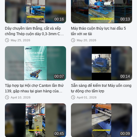
00:16
00:13
Dây chuyền làm thẳng, cắt và xếp
Máy tháo cuộn thủy lực hai đầu 5
chồng Thép cuộn dày 0,3-3mm Cắt
tấn với xe tải
theo chiều dài máy
May 25, 2026
May 20, 2026
00:07
00:14
Tập hợp tại Hội chợ Canton lần thứ
Sẵn sàng để kiểm tra! Máy uốn cong
139, gặp nhau tại gian hàng của
tự động cho tấm lợp
chúng tôi, cùng nhau giành chiến
April 10, 2026
April 01, 2026
thắng trên thế giới!
00:45
00:09