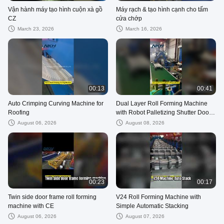
Vận hành máy tạo hình cuộn xà gồ
Máy rạch & tạo hình cạnh cho tấm
CZ
cửa chớp
March 23, 2026
March 16, 2026
00:13
00:41
Auto Crimping Curving Machine for
Dual Layer Roll Forming Machine
Roofing
with Robot Palletizing Shutter Door
& Corrugated Panel
August 06, 2026
August 08, 2026
00:23
00:17
Twin side door frame roll forming
V24 Roll Forming Machine with
machine with CE
Simple Automatic Stacking
August 06, 2026
August 07, 2026