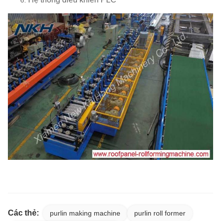
Các thẻ:
purlin making machine
purlin roll former