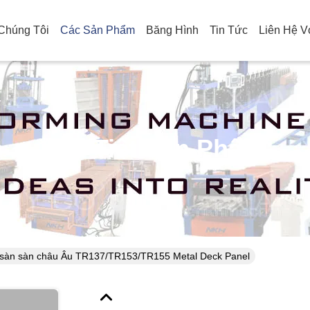
Chúng Tôi
Các Sản Phẩm
Băng Hình
Tin Tức
Liên Hệ V
Chi Tiết Sản Phẩm
 sàn sàn châu Âu TR137/TR153/TR155 Metal Deck Panel