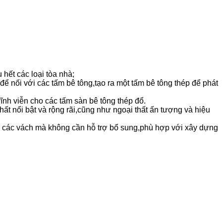
ết các loại tòa nhà;
ể nối với các tấm bê tông,tạo ra một tấm bê tông thép để phát
ĩnh viễn cho các tấm sàn bê tông thép đổ.
thất nổi bật và rộng rãi,cũng như ngoại thất ấn tượng và hiệu
ua các vách mà không cần hỗ trợ bổ sung,phù hợp với xây dựng