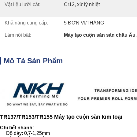
Vật liệu lưỡi cắt:
Cr12, xử lý nhiệt
Khả năng cung cấp:
5 ĐƠN VỊ/THÁNG
Làm nổi bật:
Máy tạo cuộn sàn sàn châu Âu
,
Mô Tả Sản Phẩm
TR137/TR153/TR155 Máy tạo cuộn sàn kim loại
Chi tiết nhanh:
Độ dày: 0,7-1,25mm