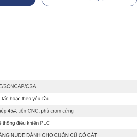
E/SONCAP/CSA
 tấn hoặc theo yêu cầu
ép 45#, tiện CNC, phủ crom cứng
 thống điều khiển PLC
ÀNG NUDE DÀNH CHO CUỘN CŨ CÓ CẮT 