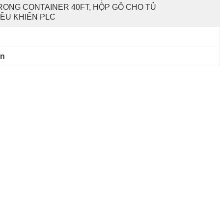
RONG CONTAINER 40FT, HỘP GỖ CHO TỦ 
IỀU KHIỂN PLC
àn