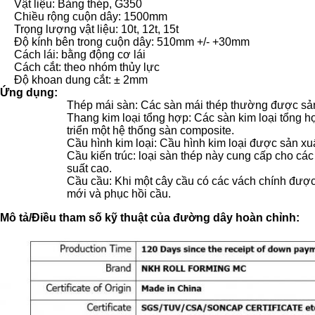
Vật liệu: Bảng thép, G350
Chiều rộng cuộn dây: 1500mm
Trọng lượng vật liệu: 10t, 12t, 15t
Độ kính bên trong cuộn dây: 510mm +/- +30mm
Cách lái: bằng động cơ lái
Cách cắt: theo nhóm thủy lực
Độ khoan dung cắt: ± 2mm
Ứng dụng:
Thép mái sàn: Các sàn mái thép thường được sản 
Thang kim loại tổng hợp: Các sàn kim loại tổng h
triển một hệ thống sàn composite.
Cầu hình kim loại: Cầu hình kim loại được sản xu
Cầu kiến trúc: loại sàn thép này cung cấp cho các 
suất cao.
Cầu cầu: Khi một cây cầu có các vách chính được
mới và phục hồi cầu.
Mô tả/Điều tham số kỹ thuật của đường dây hoàn chỉnh: