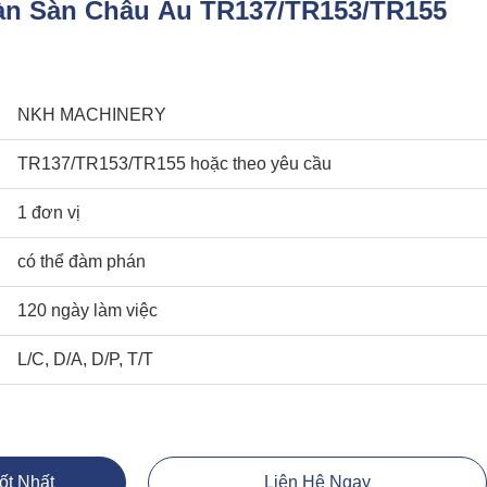
àn Sàn Châu Âu TR137/TR153/TR155
NKH MACHINERY
TR137/TR153/TR155 hoặc theo yêu cầu
1 đơn vị
có thể đàm phán
120 ngày làm việc
L/C, D/A, D/P, T/T
ốt Nhất
Liên Hệ Ngay