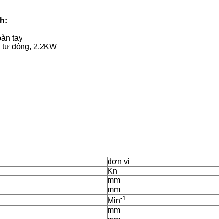
h:
bàn tay
g tự động, 2,2KW
đơn vị
Kn
mm
mm
-1
Min
mm