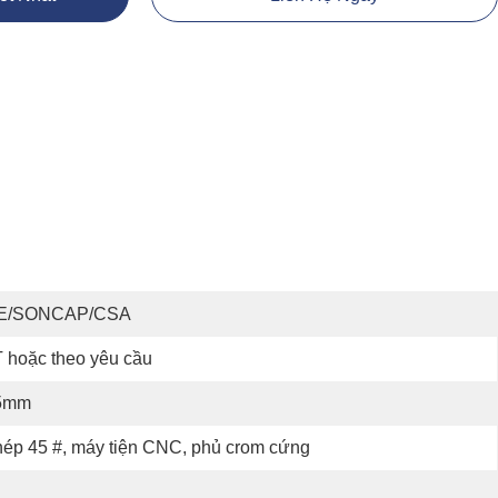
E/SONCAP/CSA
 hoặc theo yêu cầu
5mm
ép 45 #, máy tiện CNC, phủ crom cứng