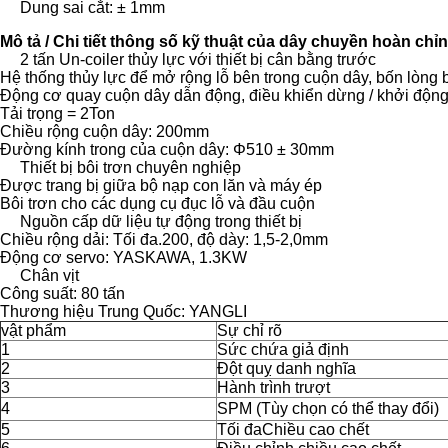
Dung sai cắt: ± 1mm
Mô tả / Chi tiết thông số kỹ thuật của dây chuyền hoàn chỉn
2 tấn Un-coiler thủy lực với thiết bị cân bằng trước
Hệ thống thủy lực để mở rộng lỗ bên trong cuộn dây, bốn lòng 
Động cơ quay cuộn dây dẫn động, điều khiển dừng / khởi độn
Tải trọng = 2Ton
Chiều rộng cuộn dây: 200mm
Đường kính trong của cuộn dây: Φ510 ± 30mm
Thiết bị bôi trơn chuyên nghiệp
Được trang bị giữa bộ nạp con lăn và máy ép
Bôi trơn cho các dụng cụ đục lỗ và đầu cuộn
Nguồn cấp dữ liệu tự động trong thiết bị
Chiều rộng dải: Tối đa.200, độ dày: 1,5-2,0mm
Động cơ servo: YASKAWA, 1.3KW
Chân vịt
Công suất: 80 tấn
Thương hiệu Trung Quốc: YANGLI
vật phẩm
Sự chỉ rõ
1
Sức chứa giả định
2
Đột quỵ danh nghĩa
3
Hành trình trượt
4
SPM (Tùy chọn có thể thay đổi)
5
Tối đaChiều cao chết