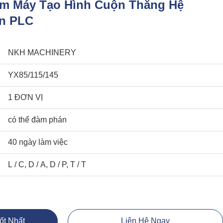
ùm Máy Tạo Hình Cuộn Thẳng Hệ
ển PLC
NKH MACHINERY
YX85/115/145
1 ĐƠN VỊ
có thể đàm phán
40 ngày làm việc
L / C, D / A, D / P, T / T
ốt Nhất
Liên Hệ Ngay