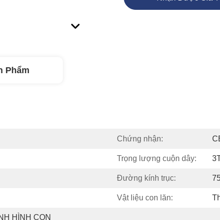
n Phẩm
Chứng nhận:
C
Trọng lượng cuộn dây:
3T
Đường kính trục:
7
Vật liệu con lăn:
Th
H HÌNH CON 