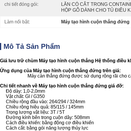
chi tiết đóng gói:
LĂN CÓ CẮT TRONG CONTAINER
HỘP GỖ DÀNH CHO TỦ ĐIỀU K
Làm nổi bật:
Máy tạo hình cuộn thẳng đứng
Mô Tả Sản Phẩm
Giá lưu trữ chùm Máy tạo hình cuộn thẳng Hệ thống điều 
Ứng dụng của Máy tạo hình cuộn thẳng đứng trên giá:
Máy cán thẳng đứng được sử dụng rộng rãi cho c
Chi tiết nhanh về Máy tạo hình cuộn thẳng đứng giá đỡ:
Độ dày: 1,0-2,0mm
Vật chất: GI / G350
Chiều rộng đầu vào: 264/294 / 324mm
Chiều rộng hiệu quả: 85/115 / 145mm
Trọng lượng vật liệu: 3T / 5T
Đường kính bên trong cuộn dây: 508mm
Cách điều khiển: bằng động cơ điều khiển
Cách cắt: bằng gói năng lượng thủy lực