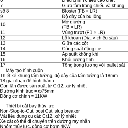
6
Điều chỉnh chiều cao chết
7
Giữa tâm trang chiếu và khung
số 8
Bloster (FB × LR)
9
Độ dày của bu lông
Mở giường
10
(FB × LR)
11
Vùng trượt (FB × LR)
12
Lỗ khoan (Dia. × chiều sâu)
13
Giữa các cột
14
Công suất động cơ
15
Áp suất không khí
16
Khối lượng tịnh
17
Tổng trọng lượng với pallet sắt
Máy tạo hình cuộn
Thiết kế khung tấm tường, độ dày của tấm tường là 18mm
18 giai đoạn để hình thành
Con lăn được sản xuất từ ​​Cr12, xử lý nhiệt
Đường kính trục = ф75mm
Động cơ chính = 11KW
Thiết bị cắt bay thủy lực
Non-Stop-to-Cut, post Cut, slug breaker
Vật liệu dụng cụ cắt: Cr12, xử lý nhiệt
Xe cắt có thể di chuyển trên đường ray nhẵn
Nhóm thủy lực, động cơ bơm 4KW