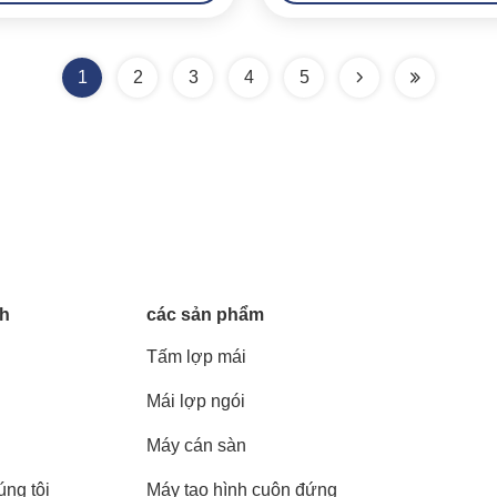
1
2
3
4
5
nh
các sản phẩm
Tấm lợp mái
Mái lợp ngói
Máy cán sàn
úng tôi
Máy tạo hình cuộn đứng