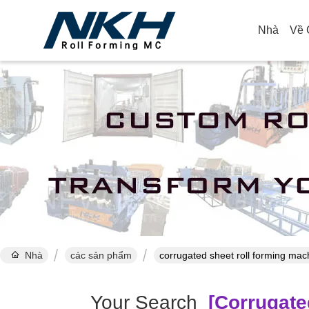
Nhà
Về 
Nhà
các sản phẩm
corrugated sheet roll forming ma
Your Search
[corrugate