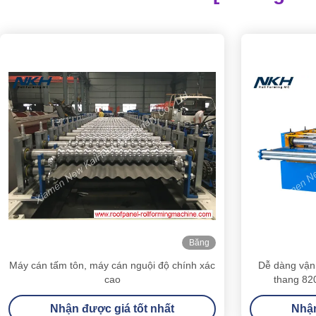
Băng
hình
Máy cán tấm tôn, máy cán nguội độ chính xác
Dễ dàng vận
cao
thang 82
Nhận được giá tốt nhất
Nhận