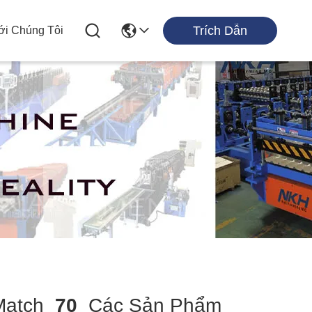
Trích Dẫn
ới Chúng Tôi
atch
70
Các Sản Phẩm