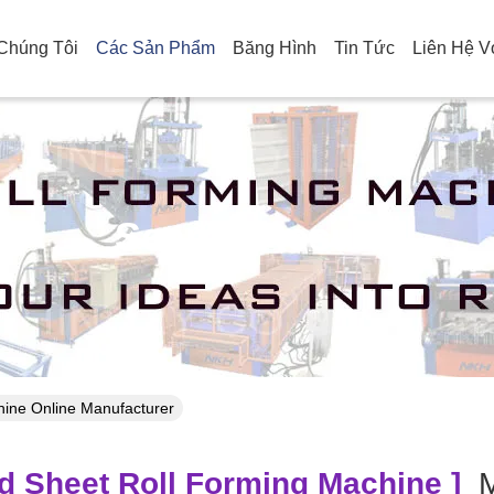
Chúng Tôi
Các Sản Phẩm
Băng Hình
Tin Tức
Liên Hệ V
Search Result
chine Online Manufacturer
d Sheet Roll Forming Machine ]
M