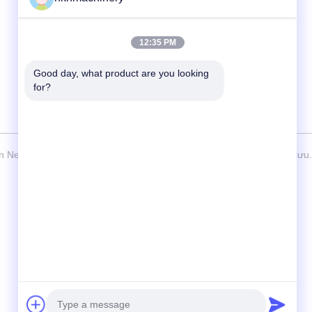
No.503-3, Hangtian Road, Guankou, Jimei,
Xiamen, Trung Quốc
12:35 PM
Good day, what product are you looking 
for?
 New KaiHang Machinery Co., Ltd Tất cả. Tất cả quyền được bảo lưu.