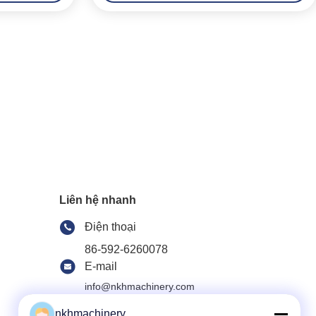
Liên hệ nhanh
Điện thoại
86-592-6260078
E-mail
info@nkhmachinery.com
Địa chỉ
nkhmachinery