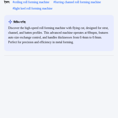
ট্যাগ:
#
ceiling roll forming machine
#
furring channel roll forming machine
#
light keel roll forming machine
ভিডিও বর্ণনা:
Discover the high-speed roll forming machine with flying cut, designed for strut,
channel, and batten profiles. This advanced machine operates at 60mpm, features
auto size exchange control, and handles thicknesses from 0.4mm to 0.6mm.
Perfect for precision and efficiency in metal forming.