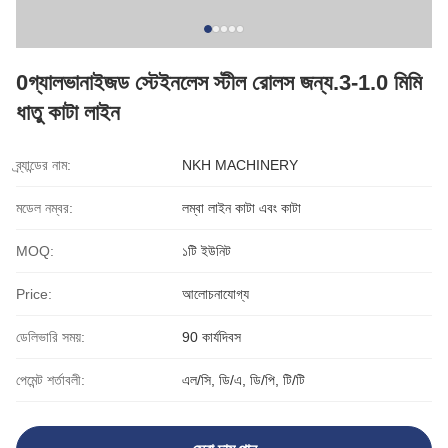
0গ্যালভানাইজড স্টেইনলেস স্টীল রোলস জন্য.3-1.0 মিমি
ধাতু কাটা লাইন
ব্র্যান্ডের নাম:
NKH MACHINERY
মডেল নম্বর:
লম্বা লাইন কাটা এবং কাটা
MOQ:
১টি ইউনিট
Price:
আলোচনাযোগ্য
ডেলিভারি সময়:
90 কার্যদিবস
পেমেন্ট শর্তাবলী:
এল/সি, ডি/এ, ডি/পি, টি/টি