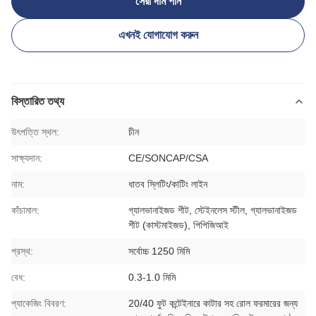
সেরা দাম পান
এখনই যোগাযোগ করুন
বিস্তারিত তথ্য
উৎপত্তি স্থল:
চীন
সাক্ষ্যদান:
CE/SONCAP/CSA
নাম:
ধাতব স্লিটিং/কাটিং লাইন
কাঁচামাল:
গ্যালভানাইজড শীট, স্টেইনলেস স্টীল, গ্যালভানাইজড
শীট (কাস্টমাইজড), পিপিজিআই
প্রস্থ:
সর্বোচ্চ 1250 মিমি
বেধ:
0.3-1.0 মিমি
প্যাকেজিং বিবরণ:
20/40 ফুট কন্টেইনারে কাটার সহ রোল ফরমারের জন্য