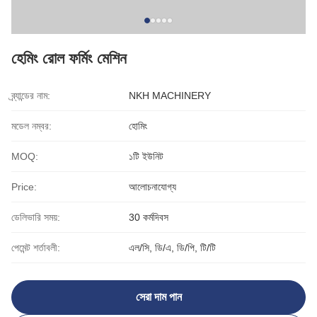
হেমিং রোল ফর্মিং মেশিন
ব্র্যান্ডের নাম:
NKH MACHINERY
মডেল নম্বর:
হোমিং
MOQ:
১টি ইউনিট
Price:
আলোচনাযোগ্য
ডেলিভারি সময়:
30 কর্মদিবস
পেমেন্ট শর্তাবলী:
এল/সি, ডি/এ, ডি/পি, টি/টি
সেরা দাম পান