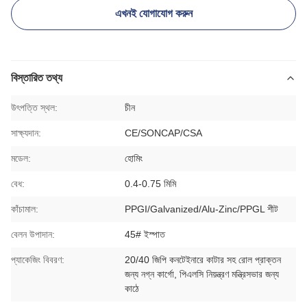
এখনই যোগাযোগ করুন
বিস্তারিত তথ্য
উৎপত্তি স্থল:
চীন
সাক্ষ্যদান:
CE/SONCAP/CSA
মডেল:
হোমিং
বেধ:
0.4-0.75 মিমি
কাঁচামাল:
PPGI/Galvanized/Alu-Zinc/PPGL শীট
বেলন উপাদান:
45# ইস্পাত
প্যাকেজিং বিবরণ:
20/40 জিপি কনটেইনারে কাটার সহ রোল প্রাক্তন
জন্য নগ্ন কার্গো, পিএলসি নিয়ন্ত্রণ মন্ত্রিসভার জন্য
কাঠে