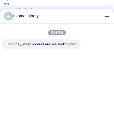
ব্লগ
আমাদের সাথে যোগাযোগ করুন
পণ্য
nkhmachinery
ছাদ প্যানেল রোল বিরচন মেশিন
ছাদ টালি রোল বিরচন মেশিন
5:08 PM
মেঝে ডেক রোল বিরচন মেশিন
স্থায়ী সীম রোল বিরচন মেশিন
Good day, what product are you looking for?
ছাদ পত্রক ক্রিম্পিং মেশিন
Purlin রোল বিরচন মেশিন
দ্রুত যোগাযোগ
টেলিফোন
0086-592-6260078
ই-মেইল
info@nkhmachinery.com
ঠিকানা
নং ৫০৩-৩, হ্যাংটিয়ান রোড, গুয়ানকু, জিমেই, জিয়ামেন, চীন