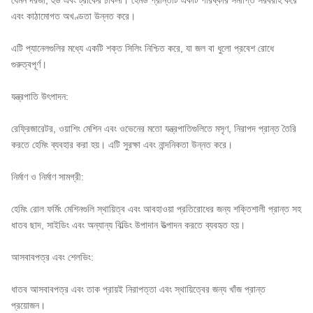
যেমন দরজা, হুড এবং ট্রাকের ঢাকনা। হেমড প্রান্তটি একটি পরিষ্কার সমাপ্তি সরবরাহ করে
এবং কাঠামোগত অখণ্ডতা উন্নত করে।
এটি প্যানেলগুলির মধ্যে একটি শক্ত সিলিং নিশ্চিত করে, যা জল বা ধুলো প্রবেশ রোধে
গুরুত্বপূর্ণ।
যন্ত্রপাতি উৎপাদন:
রেফ্রিজারেটর, ওয়াশিং মেশিন এবং ওভেনের মতো যন্ত্রপাতিগুলিতে মসৃণ, নিরাপদ প্রান্ত তৈরি
করতে হেমিং ব্যবহার করা হয়। এটি সুরক্ষা এবং নান্দনিকতা উন্নত করে।
নির্মাণ ও নির্মাণ সামগ্রী:
হেমিং রোল ফর্মিং মেশিনগুলি স্থায়িত্ব এবং আবহাওয়া প্রতিরোধের জন্য শক্তিশালী প্রান্ত সহ
ধাতব ছাদ, সাইডিং এবং অন্যান্য বিল্ডিং উপাদান উত্পাদন করতে ব্যবহৃত হয়।
আসবাবপত্র এবং শেলভিং:
ধাতব আসবাবপত্র এবং তাক প্রায়ই নিরাপত্তা এবং স্থায়িত্বের জন্য খাঁজ প্রান্ত
প্রয়োজন।