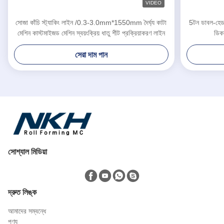
VIDEO
সোজা কাঁচি স্ট্যাকিং লাইন /0.3-3.0mm*1550mm দৈর্ঘ্য কাটা
5টন ডাবল-হেড
মেশিন কাস্টমাইজড মেশিন স্বয়ংক্রিয় ধাতু শীট প্রক্রিয়াকরণ লাইন
ডিক
সেরা দাম পান
সোশ্যাল মিডিয়া
দ্রুত লিঙ্ক
আমাদের সম্বন্ধে
পণ্য