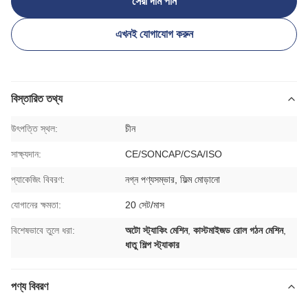
সেরা দাম পান
এখনই যোগাযোগ করুন
বিস্তারিত তথ্য
উৎপত্তি স্থল:
চীন
সাক্ষ্যদান:
CE/SONCAP/CSA/ISO
প্যাকেজিং বিবরণ:
নগ্ন পণ্যসম্ভার, ফিল্ম মোড়ানো
যোগানের ক্ষমতা:
20 সেট/মাস
বিশেষভাবে তুলে ধরা:
অটো স্ট্যাকিং মেশিন
,
কাস্টমাইজড রোল গঠন মেশিন
,
ধাতু শিল্প স্ট্যাকার
পণ্য বিবরণ