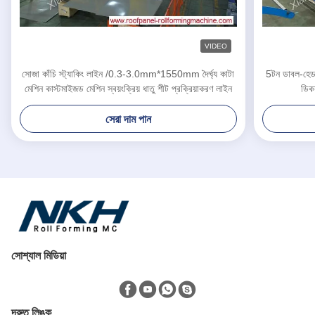
VIDEO
সোজা কাঁচি স্ট্যাকিং লাইন /0.3-3.0mm*1550mm দৈর্ঘ্য কাটা
5টন ডাবল-হেড
মেশিন কাস্টমাইজড মেশিন স্বয়ংক্রিয় ধাতু শীট প্রক্রিয়াকরণ লাইন
ডিক
সেরা দাম পান
সোশ্যাল মিডিয়া
দ্রুত লিঙ্ক