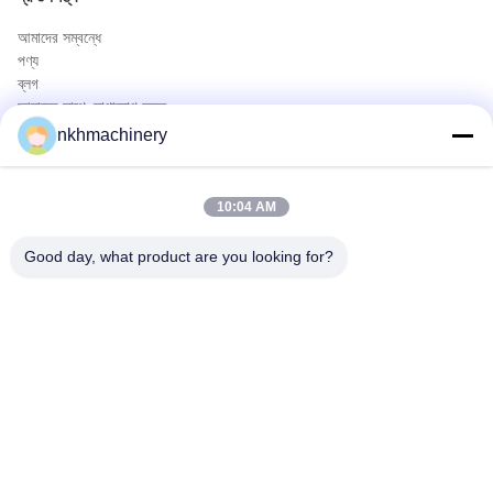
আমাদের সম্বন্ধে
পণ্য
ব্লগ
আমাদের সাথে যোগাযোগ করুন
পণ্য
nkhmachinery
ছাদ প্যানেল রোল বিরচন মেশিন
ছাদ টালি রোল বিরচন মেশিন
10:04 AM
মেঝে ডেক রোল বিরচন মেশিন
স্থায়ী সীম রোল বিরচন মেশিন
Good day, what product are you looking for?
ছাদ পত্রক ক্রিম্পিং মেশিন
Purlin রোল বিরচন মেশিন
দ্রুত যোগাযোগ
টেলিফোন
0086-592-6260078
ই-মেইল
info@nkhmachinery.com
ঠিকানা