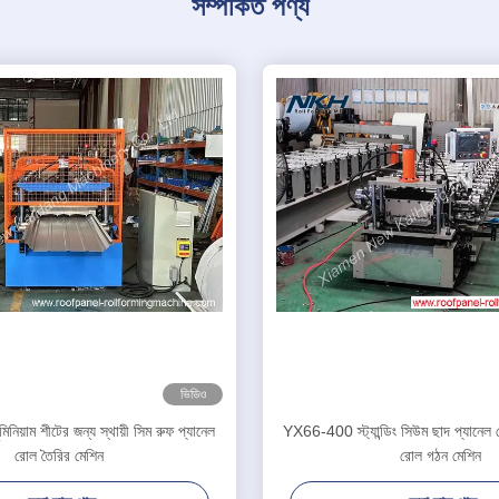
সম্পর্কিত পণ্য
ভিডিও
িনিয়াম শীটের জন্য স্থায়ী সিম রুফ প্যানেল
YX66-400 স্ট্যান্ডিং সিউম ছাদ প্যানেল মে
রোল তৈরির মেশিন
রোল গঠন মেশিন