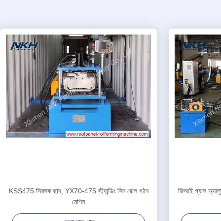
KSS475 সিমলক ছাদ, YX70-475 স্ট্যান্ডিং সিম রোল গঠন
জিআই গ্যাল অ্যালুম
মেশিন