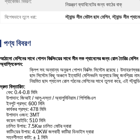
প্যাকেজিং বিবরণ:
নিয়ন্ত্রণ ক্যাবিনেটের জন্য কাঠের বাক্
বিশেষভাবে তুলে ধরা:
স্ট্যান্ড সীম মেটাল ছাদ মেশিন
, 
স্ট্যান্ড সীম প্যা
পণ্য বিবরণ
আঠালো মেশিনের সাথে গোপন ফিক্সিংয়ের সাথে সীম লক প্যানেলের জন্য রোল তৈরির মেশিন
অ্যাপ্লিকেশন:
ক্লিপ সহ অন্যান্য অনুরূপ গোপন ফিক্সিং সিস্টেম রয়েছে।
উদাহরণস্বর
ছাদ সিস্টেম কিছু অঞ্চলে ইত্যাদি!
মেশিনগুলি অনুসারে কিছু জনপ্রিয়
নিয়মিত ছাদ প্যানেল রোল গঠনের মেশিনের সাথে তুলনা করে, এই স্ট্যান
দ্রুত বিস্তারিত:
বেধ: 0.4-0.8 মিমি
উপাদান: জিআই / আলু-দস্তা / অ্যালুমিনিয়াম / পিপিজিএল
ইনপুট প্রস্থ: 600 মিমি
কার্যকর প্রস্থ: 478 মিমি
উপাদান ওজন: 3MT
কয়েল আইডি: 510 মিমি
চালিত উপায়: 7.5Kw চালিত মোটর দ্বারা
কাটিংয়ের উপায়: 4.0KW জলবাহী কাটিয়া ডিভাইস দ্বারা
সহনশীলতা কাটা: ± 1 মিমি