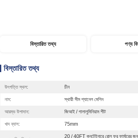
বিস্তারিত তথ্য
পণ্য ব
বিস্তারিত তথ্য
উৎপত্তি স্থল:
চীন
নাম:
স্থায়ী সীম প্যানেল মেশিন
আরম্ভ উপাদান:
জিআই / গালালুমিনিয়াম শীট
খাদ ব্যাস:
75mm
20 / 40FT কনটেইনারে রোল ফর ফার্মারের জন্য