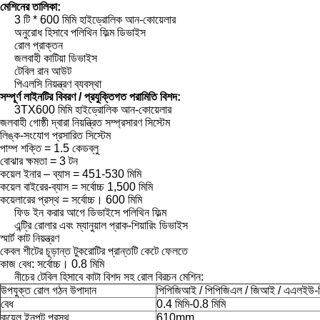
মেশিনের তালিকা:
3 টি * 600 মিমি হাইড্রোলিক আন-কোয়েলার
অনুরোধ হিসাবে পলিথিন ফিল্ম ডিভাইস
রোল প্রাক্তন
জলবাহী কাটিয়া ডিভাইস
টেবিল রান আউট
পিএলসি নিয়ন্ত্রণ ব্যবস্থা
সম্পূর্ণ লাইনটির বিবরণ / প্রযুক্তিগত পরামিতি বিশদ:
3TX600 মিমি হাইড্রোলিক আন-কোয়েলার
জলবাহী গোষ্ঠী দ্বারা নিয়ন্ত্রিত সম্প্রসারণ সিস্টেম
লিঙ্ক-সংযোগ প্রসারিত সিস্টেম
পাম্প শক্তি = 1.5 কেডব্লু
বোঝার ক্ষমতা = 3 টন
কয়েল ইনার – ব্যাস = 451-530 মিমি
কয়েল বাইরের-ব্যাস = সর্বোচ্চ 1,500 মিমি
কয়েলারের প্রস্থ = সর্বোচ্চ।
600 মিমি
ফিড ইন করার আগে ডিভাইসে পলিথিন ফিল্ম
এন্ট্রি রোলার এবং ম্যানুয়াল প্রাক-শিয়ারিং ডিভাইস
স্মার্ট কাট নিয়ন্ত্রণ
কেবল শীটের চূড়ান্ত টুকরোটির প্রান্তটি কেটে ফেলতে
কাজ বেধ: সর্বোচ্চ।
0.8 মিমি
নীচের টেবিল হিসাবে কাটা বিশদ সহ রোল বিরচন মেশিন:
উপযুক্ত রোল গঠন উপাদান
পিপিজিআই / পিপিজিএল / জিআই / এএলইউ
বেধ
0.4 মিমি-0.8 মিমি
কয়েল ইনপুট প্রস্থ
610mm