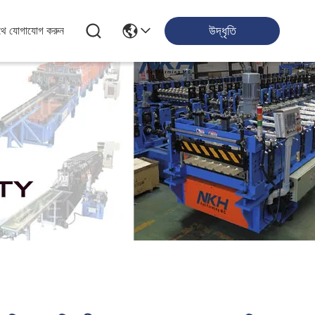
উদ্ধৃতি
থে যোগাযোগ করুন