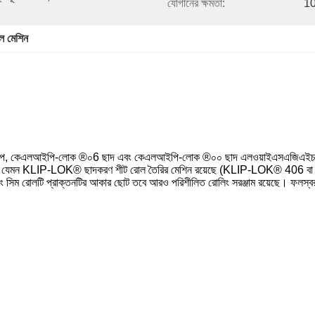
যোগানের ক্ষমতা:
10
নেল মেশিন
ূপ, কেএলআইপি-লোক ®০6 ছাদ এবং কেএলআইপি-লোক ®০০ ছাদ এলওয়াইএসএজিএইচটি দ্ব
 নাম যেমন KLIP-LOK® ছাদকরণ শীট রোল তৈরির মেশিন রয়েছে
(KLIP-LOK® 406 বা ক্
্ডিং সিম রোলটি প্রাক্তনটির আকার ছোট তবে আরও পরিশীলিত রোলিং সরঞ্জাম রয়েছে।
ফলস্বর