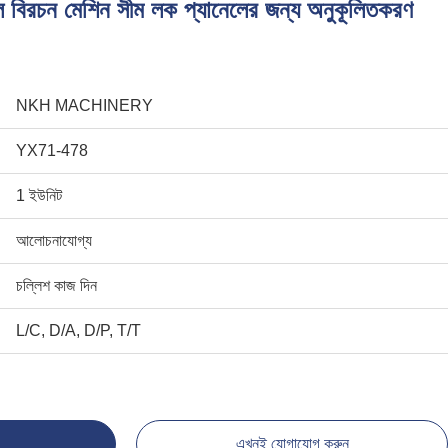
রোল বিরচন মেশিন সীম লক প্যানেলের জন্য অনুকূলিতকরণ
NKH MACHINERY
YX71-478
1 ইউনিট
আলোচনাযোগ্য
চল্লিশ কাজ দিন
L/C, D/A, D/P, T/T
এখনই যোগাযোগ করুন