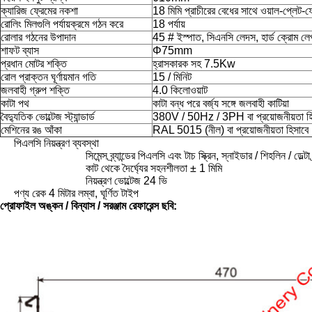
ক্যারিজ ফ্রেমের নকশা
18 মিমি প্রাচীরের বেধের সাথে ওয়াল-প্লেট-
রোলিং মিলগুলি পর্যায়ক্রমে গঠন করে
18 পর্যায়
রোলার গঠনের উপাদান
45 # ইস্পাত, সিএনসি লেদস, হার্ড ক্রোম লে
শাফট ব্যাস
Φ75mm
প্রধান মোটর শক্তি
হ্রাসকারক সহ 7.5Kw
রোল প্রাক্তন ঘূর্ণায়মান গতি
15 / মিনিট
জলবাহী গ্রুপ শক্তি
4.0 কিলোওয়াট
কাটা পথ
কাটা বন্ধ পরে বর্জ্য সঙ্গে জলবাহী কাটিয়া
বৈদ্যুতিক ভোল্টেজ স্ট্যান্ডার্ড
380V / 50Hz / 3PH বা প্রয়োজনীয়তা হি
মেশিনের রঙ আঁকা
RAL 5015 (নীল) বা প্রয়োজনীয়তা হিসাবে
পিএলসি নিয়ন্ত্রণ ব্যবস্থা
সিমেন্স ব্র্যান্ডের পিএলসি এবং টাচ স্ক্রিন, স্নাইডার / শিহলিন / ডেল্ট
কাট থেকে দৈর্ঘ্যের সহনশীলতা ± 1 মিমি
নিয়ন্ত্রণ ভোল্টেজ 24 ভি
পণ্য রেক 4 মিটার লম্বা, ঘূর্ণিত টাইপ
প্রোফাইল অঙ্কন / বিন্যাস / সরঞ্জাম রেফারেন্স ছবি: