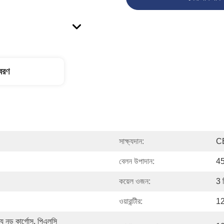
িবরণ
সাক্ষ্যদান:
C
বেলন উপাদান:
45
কয়েল ওজন:
3 
ওয়ারান্টীর:
1
 নূড কার্গোস, পিএলসি 