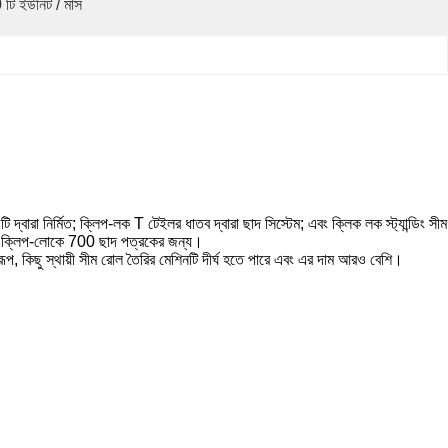
 টি ইউনিট / মাস
ারা নির্মিত;
ক্লিপ-লক T টেইলর ধাতব দ্বারা ছাদ সিস্টেম;
এবং ক্লিক লক স্ট্যান্ডিং সীম
লিপ-লোকে 700 ছাদ পত্রকের জন্য।
ূপ, কিছু স্থায়ী সীম রোল তৈরির মেশিনটি দীর্ঘ হতে পারে এবং এর দাম আরও বেশি।