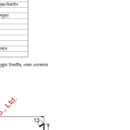
ফ্রেম-ডিজাইন
পযুক্ত
সাবে
া ব্র্যান্ড ইনভার্টার, ওমরন এনকোডার