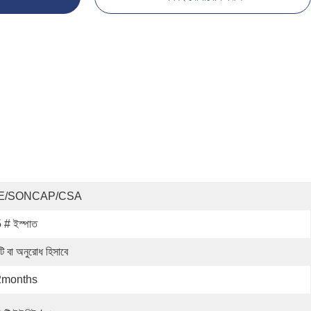
E/SONCAP/CSA
 # ইস্পাত
টি বা অনুরোধ হিসাবে
2months