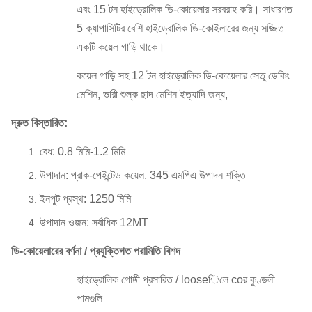
এবং 15 টন হাইড্রোলিক ডি-কোয়েলার সরবরাহ করি।
সাধারণত
5 ক্যাপাসিটির বেশি হাইড্রোলিক ডি-কোইলারের জন্য সজ্জিত
একটি কয়েল গাড়ি থাকে।
কয়েল গাড়ি সহ 12 টন হাইড্রোলিক ডি-কোয়েলার সেতু ডেকিং
মেশিন, ভারী শুল্ক ছাদ মেশিন ইত্যাদি জন্য,
দ্রুত বিস্তারিত:
বেধ: 0.8 মিমি-1.2 মিমি
উপাদান: প্রাক-পেইন্টেড কয়েল, 345 এমপিএ উত্পাদন শক্তি
ইনপুট প্রস্থ: 1250 মিমি
উপাদান ওজন: সর্বাধিক
12MT
ডি-কোয়েলারের বর্ণনা / প্রযুক্তিগত পরামিতি বিশদ
হাইড্রোলিক গোষ্ঠী প্রসারিত / looseিলে coর কুণ্ডলী
পামগুলি