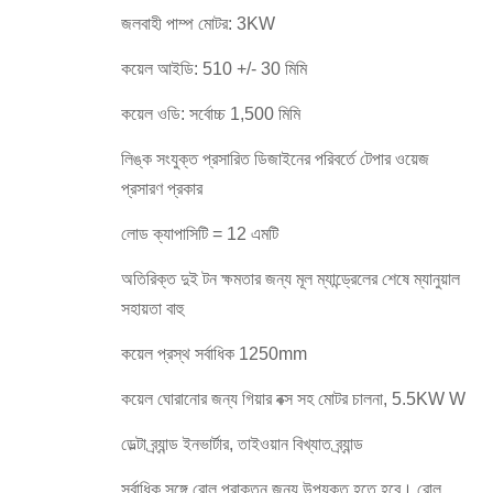
জলবাহী পাম্প মোটর: 3KW
কয়েল আইডি: 510 +/- 30 মিমি
কয়েল ওডি: সর্বোচ্চ 1,500 মিমি
লিঙ্ক সংযুক্ত প্রসারিত ডিজাইনের পরিবর্তে টেপার ওয়েজ
প্রসারণ প্রকার
লোড ক্যাপাসিটি = 12 এমটি
অতিরিক্ত দুই টন ক্ষমতার জন্য মূল ম্যান্ড্রেলের শেষে ম্যানুয়াল
সহায়তা বাহু
কয়েল প্রস্থ সর্বাধিক
1250mm
কয়েল ঘোরানোর জন্য গিয়ার বক্স সহ মোটর চালনা, 5.5KW W
ডেল্টা ব্র্যান্ড ইনভার্টার, তাইওয়ান বিখ্যাত ব্র্যান্ড
সর্বাধিক সঙ্গে রোল প্রাক্তন জন্য উপযুক্ত হতে হবে।
রোল