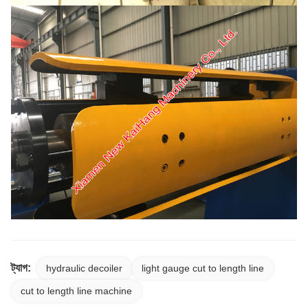
ট্যাগ:
hydraulic decoiler
light gauge cut to length line
cut to length line machine