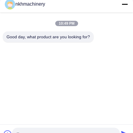
পণ্য
nkhmachinery
ছাদ প্যানেল রোল বিরচন মেশিন
ছাদ টালি রোল বিরচন মেশিন
10:49 PM
মেঝে ডেক রোল বিরচন মেশিন
স্থায়ী সীম রোল বিরচন মেশিন
Good day, what product are you looking for?
ছাদ পত্রক ক্রিম্পিং মেশিন
Purlin রোল বিরচন মেশিন
দ্রুত যোগাযোগ
টেলিফোন
0086-592-6260078
ই-মেইল
info@nkhmachinery.com
ঠিকানা
নং ৫০৩-৩, হ্যাংটিয়ান রোড, গুয়ানকু, জিমেই, জিয়ামেন, চীন
গোপনীয়তা নীতি
|
সাইট ম্যাপ
চীন ভালো গুণমান ছাদ প্যানেল রোল বিরচন মেশিন সরবরাহকারী। কপিরাইট © 2019-2026 Xiamen