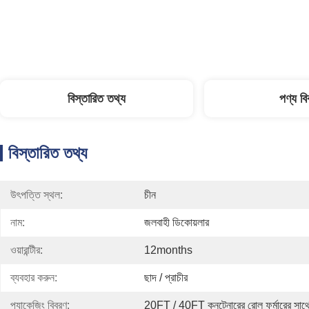
বিস্তারিত তথ্য
পণ্য ব
বিস্তারিত তথ্য
উৎপত্তি স্থল:
চীন
নাম:
জলবাহী ডিকোয়লার
ওয়ারান্টীর:
12months
ব্যবহার করুন:
ছাদ / প্রাচীর
প্যাকেজিং বিবরণ:
20FT / 40FT কনটেনারের রোল ফর্মারের সাথে 