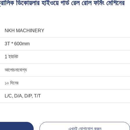
্রোলিক ডিকোয়লার হাইওয়ে গার্ড রেল রোল ফর্মিং মেশিনের
NKH MACHINERY
3T * 600mm
1 ইউনিট
আলোচনাযোগ্য
১০ দিনের
L/C, D/A, D/P, T/T
এখনই যোগাযোগ করুন