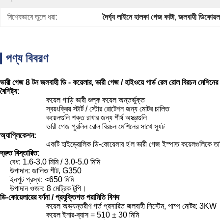
বিশেষভাবে তুলে ধরা:
দৈর্ঘ্য লাইনে হালকা গেজ কাটা
, 
জলবাহী ডিকোয়ল
পণ্য বিবরণ
ভারী গেজ 8 টন জলবাহী ডি - কয়েলার, ভারী গেজ / হাইওয়ে গার্ড রেল রোল বিরচন মেশিনের 
বৈশিষ্ট্য:
কয়েল গাড়ি ভারী শুল্ক কয়েল অন্তর্ভুক্ত
স্বয়ংক্রিয় স্টার্ট / স্টোর রোটেশন জন্য মোটর চালিত
কয়েলগুলি শক্ত রাখার জন্য শীর্ষ অস্ত্রগুলি
ভারী গেজ পুরলিন রোল বিরচন মেশিনের সাথে স্যুট
অ্যাপ্লিকেশন:
একটি হাইড্রোলিক ডি-কোয়েলার হ'ল ভারী গেজ ইস্পাত কয়েলগুলিকে তালি
দ্রুত বিস্তারিত:
বেধ: 1.6-3.0 মিমি / 3.0-5.0 মিমি
উপাদান: জালিত শীট, G350
ইনপুট প্রস্থ: <650 মিমি
উপাদান ওজন: 8 মেট্রিক টুপি।
ডি-কোয়েলারের বর্ণনা / প্রযুক্তিগত পরামিতি বিশদ
কয়েল অভ্যন্তরীণ গর্ত প্রসারিত জলবাহী সিস্টেম, পাম্প মোটর: 3KW
কয়েল ইনার-ব্যাস = 510 ± 30 মিমি