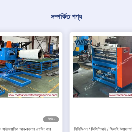
সম্পর্কিত পণ্য
ভিডিও
 হাইড্রোলিক আন-কয়লার লোডিং কার
পিপিজিএল / জিজিপিআই / জিআই উপাদানগু