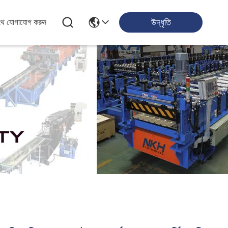
উদ্ধৃতি
থে যোগাযোগ করুন