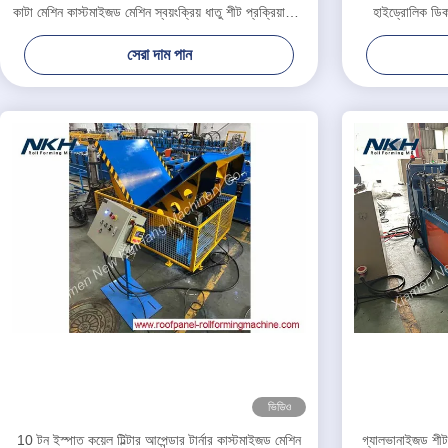
কাটা মেশিন কাস্টমাইজড মেশিন স্বয়ংক্রিয় ধাতু শীট প্রক্রিয়াকরণ
হাইড্রোলিক ডিক
লাইন
সেরা দাম পান
ভিডিও
10 টন ইস্পাত কয়েল টিল্টার আপেন্ডার টার্নার কাস্টমাইজড মেশিন
গ্যালভানাইজড শীট স