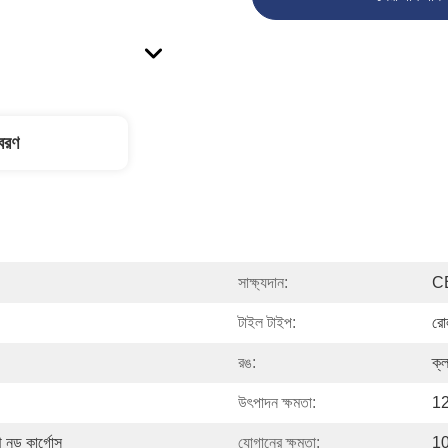
িবরণ
সাক্ষ্যদান:
C
টাইল টাইপ:
রোল
রঙ:
ক্ল
উৎপাদন ক্ষমতা:
12
নুড কার্গোস
যোগানের ক্ষমতা:
10