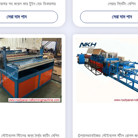
য়লার সহ কয়েল কার টুইন হেড ডিকয়লার
লেয়ার স্লিটিং মেশিন
সেরা দাম পান
সেরা দাম পান
্টেইনলেস স্টিলের জন্য দৈর্ঘ্য কাটিং মেশিন
0গ্যালভানাইজড স্টেইনলেস স্টীল রোলস জন