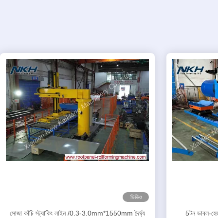
ভিডিও
সোজা কাঁচি স্ট্যাকিং লাইন /0.3-3.0mm*1550mm দৈর্ঘ্য
5টন ডাবল-হেড