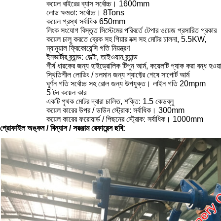
কয়েল বাইরের ব্যাস সর্বোচ্চ।
1600mm
লোড ক্ষমতা: সর্বোচ্চ।
8Tons
কয়েল প্রস্থ সর্বাধিক
650mm
লিংক সংযোগ বিস্তৃত সিস্টেমের পরিবর্তে টেপার ওয়েজ প্রসারিত প্রকার
কয়েল চালু করতে ব্রেক সহ গিয়ার বক্স সহ মোটর চালনা, 5.5KW,
ম্যানুয়াল ফ্রিকোয়েন্সি গতি নিয়ন্ত্রণ
ইনভার্টার ব্র্যান্ড: ডেল্টা, তাইওয়ান ব্র্যান্ড
শীর্ষ ধারকের জন্য হাইড্রোলিক টিপুন আর্ম, কয়েলটি প্যাক করা বন্ধ হওয
স্থিতিশীল লোডিং / চলমান জন্য শ্যাফ্টের শেষে সাপোর্ট আর্ম
ঘূর্ণন গতি সর্বোচ্চ সহ রোল জন্য উপযুক্ত।
লাইন গতি 20mpm
5 টন কয়েল কার
একটি পৃথক মোটর দ্বারা চালিত, শক্তি: 1.5 কেডব্লু
কয়েল কারের উপর / ডাউন স্ট্রোক: সর্বাধিক।
300mm
কয়েল কারের ফরোয়ার্ড / পিছনের স্ট্রোক: সর্বাধিক।
1000mm
প্রোফাইল অঙ্কন / বিন্যাস / সরঞ্জাম রেফারেন্স ছবি: