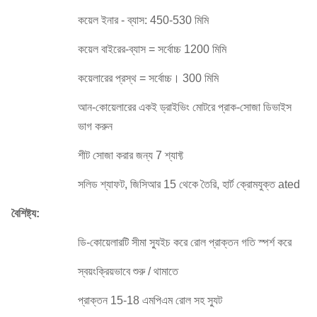
কয়েল ইনার - ব্যাস: 450-530 মিমি
কয়েল বাইরের-ব্যাস = সর্বোচ্চ 1200 মিমি
কয়েলারের প্রস্থ = সর্বোচ্চ।
300 মিমি
আন-কোয়েলারের একই ড্রাইভিং মোটরে প্রাক-সোজা ডিভাইস
ভাগ করুন
শীট সোজা করার জন্য 7 শ্যাফ্ট
সলিড শ্যাফট, জিসিআর 15 থেকে তৈরি, হার্ট ক্রোমযুক্ত ated
বৈশিষ্ট্য:
ডি-কোয়েলারটি সীমা স্যুইচ করে রোল প্রাক্তন গতি স্পর্শ করে
স্বয়ংক্রিয়ভাবে শুরু / থামাতে
প্রাক্তন 15-18 এমপিএম রোল সহ স্যুট