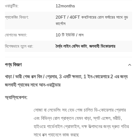
ওয়ারান্টীর:
12months
প্যাকেজিং বিবরণ:
20FT / 40FT কনটেনারের রোল ফর্মারের সাথে নুড
কার্গোস
যোগানের ক্ষমতা:
10 টি ইউনিট / মাস
বিশেষভাবে তুলে ধরা:
দৈর্ঘ্য লাইন মেশিন কাটা
,
জলবাহী ডিকোয়লার
পণ্য বিবরণ
খাড়া / ভারী গেজ বক্স বিম / প্রেসার, 3 এমটি ক্ষমতা, 1 ইন-কোয়েলারে 2 এর জন্য
জলবাহী প্যাকের সাথে আন-ওয়াইন্ডার
অ্যাপ্লিকেশন:
সোজা বা লেভেলিং সহ হেভ গেজ চালিত ডি-কোয়েলার প্রেসার
এবং বিভিন্ন রোল প্রাক্তন যেমন খাড়া, স্লট এঙ্গেল, মরীচি,
হাইওয়ে গার্ডেনাইল প্রোফাইল, দক্ষ উত্পাদনের জন্য দ্রুত গতির
সাথে বক্স প্যানেলে কাজ করছে