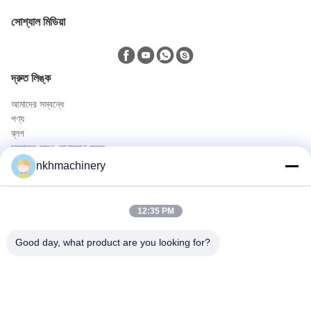
সোশ্যাল মিডিয়া
দ্রুত লিঙ্ক
আমাদের সম্বন্ধে
পণ্য
ব্লগ
আমাদের সাথে যোগাযোগ করুন
পণ্য
nkhmachinery
ছাদ প্যানেল রোল বিরচন মেশিন
ছাদ টালি রোল বিরচন মেশিন
12:35 PM
মেঝে ডেক রোল বিরচন মেশিন
স্থায়ী সীম রোল বিরচন মেশিন
Good day, what product are you looking for?
ছাদ পত্রক ক্রিম্পিং মেশিন
Purlin রোল বিরচন মেশিন
দ্রুত যোগাযোগ
টেলিফোন