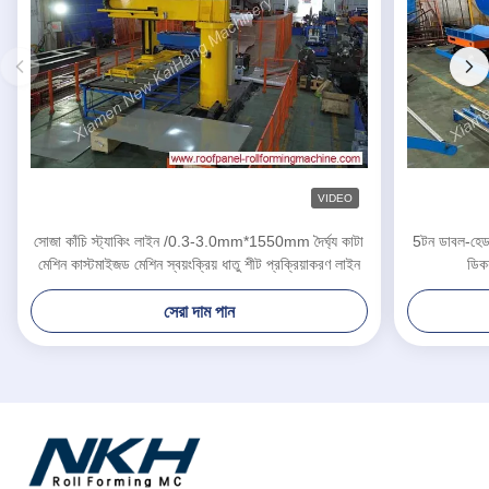
VIDEO
সোজা কাঁচি স্ট্যাকিং লাইন /0.3-3.0mm*1550mm দৈর্ঘ্য কাটা
5টন ডাবল-হেড
মেশিন কাস্টমাইজড মেশিন স্বয়ংক্রিয় ধাতু শীট প্রক্রিয়াকরণ লাইন
ডিক
সেরা দাম পান