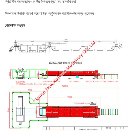
স্থিতিশীল পারফরম্যান্স এবং উচ্চ নির্ভরযোগ্যতা সহ আমদানি করা
উচ্চ-মানের উপাদান গ্রহণ করে যা উচ্চ প্রযুক্তিগত পরামিতিগুলির জন্য প্রযোজ্য।
প্রোফাইল অঙ্কন