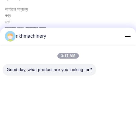
আমাদের সম্বন্ধে
পণ্য
ব্লগ
আমাদের সাথে যোগাযোগ করুন
পণ্য
nkhmachinery
ছাদ প্যানেল রোল বিরচন মেশিন
ছাদ টালি রোল বিরচন মেশিন
3:17 AM
মেঝে ডেক রোল বিরচন মেশিন
স্থায়ী সীম রোল বিরচন মেশিন
Good day, what product are you looking for?
ছাদ পত্রক ক্রিম্পিং মেশিন
Purlin রোল বিরচন মেশিন
দ্রুত যোগাযোগ
টেলিফোন
0086-592-6260078
ই-মেইল
info@nkhmachinery.com
ঠিকানা