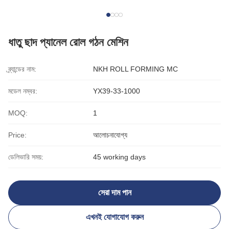
ধাতু ছাদ প্যানেল রোল গঠন মেশিন
ব্র্যান্ডের নাম:
NKH ROLL FORMING MC
মডেল নম্বর:
YX39-33-1000
MOQ:
1
Price:
আলোচনাযোগ্য
ডেলিভারি সময়:
45 working days
সেরা দাম পান
এখনই যোগাযোগ করুন