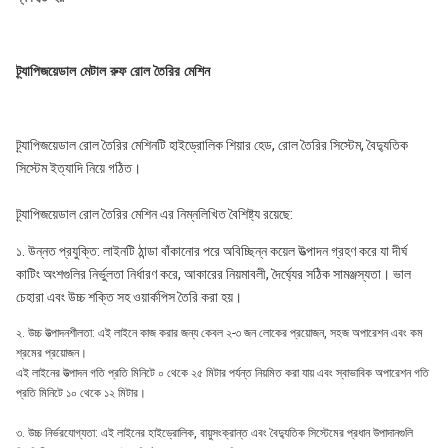
ট্র্যাপিজয়েডাল মেটাল রুফ রোল তৈরির মেশিন
ট্র্যাপিজয়েডাল রোল তৈরির মেশিনটি হাইড্রোলিক শিয়ার হেড, রোল তৈরির সিস্টেম, বৈদ্যুতিক 
সিস্টেম ইত্যাদি নিয়ে গঠিত।
ট্র্যাপিজয়েডাল রোল তৈরির মেশিন
 এর নিম্নলিখিত বৈশিষ্ট্য রয়েছে: 
১. উন্নত প্রযুক্তি: লাইনটি ঠান্ডা বাঁকানোর পরে অবিচ্ছিন্ন কয়েল উত্পাদন গ্রহণ করে যা দীর্ঘ 
কাটিং অংশগুলির নির্ভুলতা নির্ধারণ করে, আকারের নিয়মাবলী, দৈর্ঘ্যের সঠিক সামঞ্জস্যতা। ভাল 
চেহারা এবং উচ্চ শক্তি সহ ওয়ার্কপিস তৈরি করা হয়।
২. উচ্চ উত্পাদনশীলতা: এই লাইনে কাজ করার জন্য কেবল ২-৩ জন লোকের প্রয়োজন, সহজ অপারেশন এবং কম 
শ্রমের প্রয়োজন। 
এই লাইনের উত্পাদন গতি প্রতি মিনিটে ০ থেকে ২৫ মিটার পর্যন্ত নিয়মিত করা যায় এবং স্বাভাবিক অপারেশন গতি 
প্রতি মিনিটে ১০ থেকে ১২ মিটার।
৩. উচ্চ নির্ভরযোগ্যতা: এই লাইনের হাইড্রোলিক, বায়ুসংক্রান্ত এবং বৈদ্যুতিক সিস্টেমের প্রধান উপাদানগুলি 